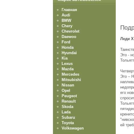
Главная
Audi
BMW
Chery
Подр
Chevrolet
Daewoo
Леди Х
Ford
Honda
Таинств
Hyundai
Это - 
Kia
Тольятт
Lexus
Mazda
Четверт
Mercedes
Это – Н
Mitsubishi
наплев
Nissan
недопр
Opel
его нов
Peugeot
спросит
Renault
Тольятт
Skoda
пятиде
Lada
кренит
Subaru
"нивско
Toyota
ей тре
Volkswagen