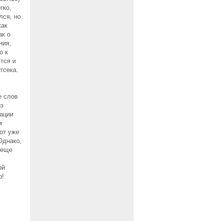
гко,
лся, но
как
ак о
ния,
о к
тся и
тсека.
е слов
из
тации
м
от уже
Однако,
 еще
ой
р!