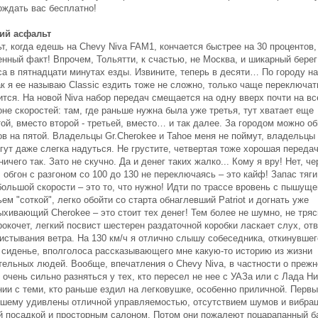
ождать вас бесплатно!
ий асфальт
, когда едешь на Chevy Niva FAM1, кончается быстрее на 30 процентов,
енный факт! Впрочем, Тольятти, к счастью, не Москва, и шикарный берег
са в пятнадцати минутах езды. Извините, теперь в десяти… По городу н
ак я ее называю Classic ездить тоже не сложно, только чаще переключат
ится. На новой Niva набор передач смещается на одну вверх почти на в
не скоростей: там, где раньше нужна была уже третья, тут хватает еще
ой, вместо второй - третьей, вместо… и так далее. За городом можно об
ов на пятой. Владельцы Gr.Cherokee и Tahoe меня не поймут, владельцы
гут даже слегка надуться. Не грустите, четвертая тоже хорошая передач
ничего так. Зато не скучно. Да и денег таких жалко... Кому я вру! Нет, че
 обгон с разгоном со 100 до 130 не переключаясь – это кайф! Запас тяги
большой скорости – это то, что нужно! Идти по трассе вровень с пышуще
ем "соткой", легко обойти со старта обнаглевший Patriot и догнать уже
хивающий Cherokee – это стоит тех денег! Тем более не шумно, не тряс
окочет, легкий посвист шестерен раздаточной коробки ласкает слух, от
истывания ветра. На 130 км/ч я отлично слышу собеседника, откинувшег
 сиденье, вполголоса рассказывающего мне какую-то историю из жизни
тельных людей. Вообще, впечатления о Chevy Niva, в частности о прежн
очень сильно разняться у тех, кто пересел не нее с УАЗа или с Лада Ни
нии с теми, кто раньше ездил на легковушке, особенно приличной. Первы
ошему удивлены отличной управляемостью, отсутствием шумов и вибрац
й посадкой и просторным салоном. Потом они пожалеют поцарапанный б