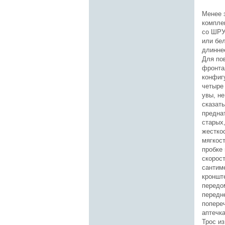
Менее 
компле
со ШРУ
или бел
длинне
Для по
фронта
конфиг
четыре 
увы, не
сказать
предна
старых,
жесткос
мягкос
пробке
скорост
сантим
кроншт
передом
передн
попере
аптечка
Трос и