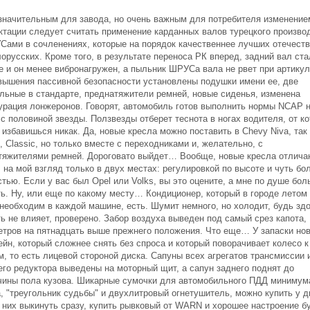
значительным для завода, но очень важным для потребителя изменение
ктации следует считать применение карданных валов турецкого произво
Сами в сочленениях, которые на порядок качественнее лучших отечест
орусских. Кроме того, в результате переноса РК вперед, задний вал ста
е и он менее вибронагружен, а пыльник ШРУСа вала не рвет при артикул
вышения пассивной безопасности установлены подушки имени ее, две
льные в стандарте, преднатяжители ремней, новые сиденья, изменена
урация лонжеронов. Говорят, автомобиль готов выполнить нормы NCAP 
с половиной звезды. Ползвезды отберет теснота в ногах водителя, от ко
 избавишься никак. Да, новые кресла можно поставить в Chevy Niva, так
, Classic, но только вместе с переходниками и, желательно, с
тяжителями ремней. Дороговато выйдет… Вообще, новые кресла отлича
 на мой взгляд только в двух местах: регулировкой по высоте и чуть бо
тью. Если у вас был Opel или Volks, вы это оцените, а мне по душе бо
ть. Ну, или еще по какому месту… Кондиционер, который в городе летом
 необходим в каждой машине, есть. Шумит немного, но холодит, будь здо
ь не влияет, проверено. Забор воздуха выведен под самый срез капота,
етров на пятнадцать выше прежнего положения. Что еще… У запаски но
ейн, который сложнее снять без спроса и который поворачивает колесо к
, то есть лицевой стороной диска. Сапуны всех агрегатов трансмиссии 
его редуктора выведены на моторный щит, а сапун заднего поднят до
чины пола кузова. Шикарные сумочки для автомобильного ПДД минимум
, "треугольник судьбы" и двухлитровый огнетушитель, можно купить у д
з них выкинуть сразу, купить рывковый от WARN и хорошее настроение б