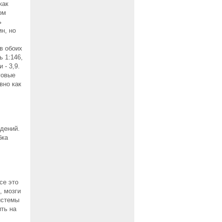
как
ом
ь
н, но
в обоих
ь 1:146,
 - 3,9.
говые
вно как
едений.
бка
се это
, мозги
истемы
ть на