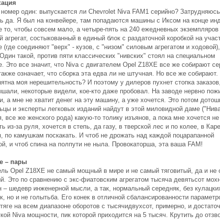
кация
 номер один: выпускается ли Chevrolet Niva FAM1 серийно? Затрудняюсь
ть да. Я был на конвейере, там попадаются машины с Иксом на конце ин
е то, чтобы совсем мало, а четыре-пять на 240 ежедневных экземпляров 
 агрегат, состыкованный в единый блок с раздаточной коробкой на учас
e (где соединяют "верх" - кузов, с "низом" силовым агрегатом и ходовой)
Один такой, против пяти классических "нивских" стоял на специальном
. Это все значит, что Niva с двигателем Opel Z18XE все же собирают се
также означает, что сборка эта едва ли не штучная. Но все же собирают.
нятна моя нерешительность? И поэтому у дилеров пухнет стопка заказов,
ышали, некоторые видели, кое-кто даже пробовал. На заводе нервно по
, а мне не хватит денег на эту машину, а уже хочется. Это потом дото
ьцы и эксперты легковых изданий найдут в этой миловидной даме ("Нива
, все же женского рода) какую-то толику изъянов, а пока мне хочется не
ь из-за руля, хочется в степь, да газу, в тверской лес и по колее, в Ка
я, по камушкам поскакать. И чтоб не дрожать над каждой поцарапанной
й, и чтоб спина на полпути не ныла. Провокаторша, эта ваша FAM!
е – пары
ель Opel Z18XE не самый мощный в мире и не самый тяговитый, да и не 
ый. Это по сравнению с экс-фиатовским агрегатом тысяча девятьсот мох
н – шедевр инженерной мысли, а так, нормальный середняк, без кулацки
, но и не голытьба. Его конек в отличной сбалансированности параметр
тяге на всем диапазоне оборотов с тысячидвухсот, примерно, и достато
кой Niva мощности, пик которой приходится на 5 тысяч. Крутить до отзв