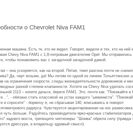
обности о Chevrolet Niva FAM1
енная машина. Есть те, кто ее видел. Говорят, видели и тех, кто на ней 
новая Chevy Niva FAM1 с 1,8-литровым двигателем Opel. Мы отправились
и, чтобы познакомить вас с загадочной загадочной дамой.
ая – она ускоряется, как на второй. Пятая, темп разгона почти не сниз
ива? Да, черт возьми, да! Мы летим по одной из линеек Тольяттинских 
ав на ограничения скорости, следы жизнедеятельности дорожников и ме
иводных разной степени клапанности. Хотите на Chevy Niva уделать сос
енькой 2113 – копите деньги, берите FAM1. Это, почти как: "Поезжайте в 
е…", - обязано стать классикой на устах каждого "шевиниста". "Поезжай
и и спросите" - бормочу я, не сбрасывая 140, вписываясь в поворот
сятиметрового радиуса. Чувствуется акцентированная на нос развесовка
ся чуть больше. Радуйтесь производители ярко-красных стабилизаторов
го" заднего моста, трепещите чиптюнеры: "Шнива" обрела силу (правда 
буется дрессура, а владельцу здравый смысл).