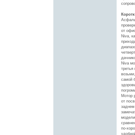
сопров
Коротк
Асфальт
провер
от офи
Niva, к
приход
диапазо
четверт
дачник
Niva мо
третья 
возьми,
самой 
здоровь
погромы
Мотор р
от посв
заднем
замеча
модели 
сравне
по-хор
удобно