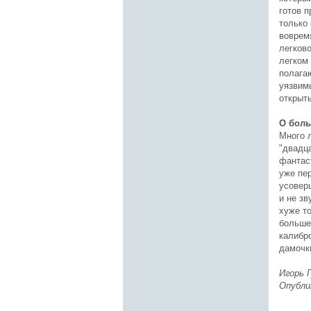
готов 
только 
воврем
легково
легком 
полагаю
уязвим
открыт
О бол
Много л
"двадц
фантас
уже пе
усовер
и не зв
хуже то
больше
калибро
дамочк
Игорь 
Опубли