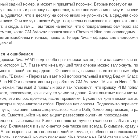
нный задний номер, а может и примятый порожек. Вторые посетуют на
ую валкость и раскачку на проселке, какие постукивания снизу и шипени
а, удивятся, что в десятку на сотню никак не уложиться, а средняя ско
ки ниже. Они же чуть позже будут потрясены возможностью проехать вот
ут, и сюда, а там… Там такое начнется, что о поцарапанных бамперах за
ремена, когда GM-Avtovaz провозглашал Chevrolet Niva полноприводным
ым автомобилем и только, прошли. Теперь Niva – официально внедорожн
уемся!
ся и ошибаемся
орожье Niva FAM1 ведет себя практически так же, как и классическая е
с мотором 1,7. Разве что из-за лучшей тяги сперва можно заглохнуть, п
ьность. Такой вот парадокс… Освоившись, начинаешь естественным обр
нить. "Езжай!" - Перехватывает мой вопросительный взгляд Вадим Класс
й по НЛО и перспективным разработкам GM-Avtovaz: "Мы ж на Ниве!" Ле
ь, езжай, там яма! В прошлый раз я так "съездил", что крышку РПМ поп
ичего, проскочили, крышечку-то усилили давно. Хотя опытные шевинисты
мол, это вопрос времени, насчет крышечки. Бухают от критической арти
заторы и ограничители отбоя. Пробоев нет совсем. Подвеску-то перенас
чуть, поставив новые амортизаторы марки Delfi, более энергоемкие, а р
сно. Сместившийся на нос акцент развесовки облегчил прохождение
ального вывешивания. Колеса цепляются лучше, главное не забывать пр
вку. Включается и выключается она также как всегда. В смысле, сразу 
. А вот выросшая тяга полезна в любом случае, особенно на волжском пе
 хоть и плотный, но узко колесную Niva (колеса на FAM стали шире 215