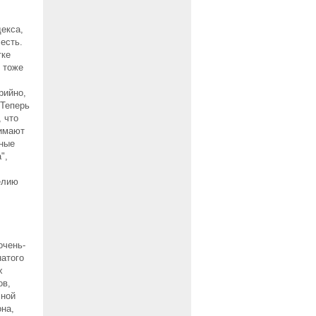
декса,
есть.
тке
, тоже
рийно,
 Теперь
 что
жимают
шные
",
релию
очень-
натого
х
ов,
чной
она,