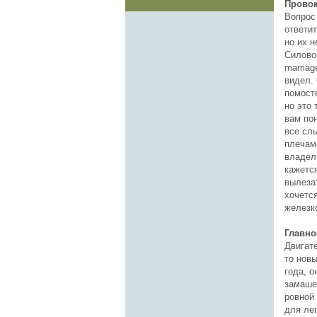
Прово
Вопрос
ответи
но их н
Силовой
marriag
видел. 
помосте
но это 
вам по
все сл
плечами
владел
кажется
вылезат
хочетс
железко
Главно
Двигат
то нов
года, о
замашек
ровной 
для лег