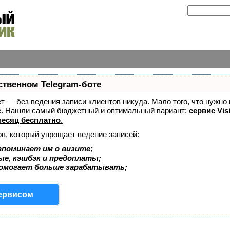
ственном Telegram-боте
ает — без ведения записи клиентов никуда. Мало того, что нужно
же. Нашли самый бюджетный и оптимальный вариант:
сервис Vis
есяц бесплатно
.
ов, который упрощает ведение записей:
апоминает им о визите;
ые, кэшбэк и предоплаты;
помогает больше зарабатывать;
сервисом