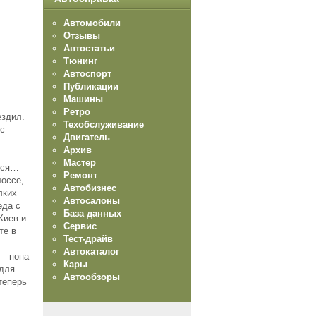
Автомобили
Отзывы
Автостатьи
Тюнинг
Автоспорт
Публикации
Машины
Ретро
ездил.
Техобслуживание
 с
Двигатель
Архив
Мастер
ился…
Ремонт
шоссе,
Автобизнес
лких
Автосалоны
еда с
База данных
Киев и
Сервис
те в
Тест-драйв
Автокаталог
 – попа
Кары
 для
Автообзоры
теперь