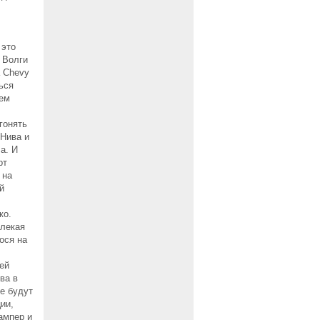
 это
 Волги
а Chevy
ься
сем
гонять
 Нива и
а. И
рт
 на
й
ко.
влекая
ося на
ей
ва в
е будут
ии,
ампер и