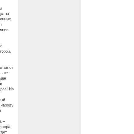
м
дства
венных
л
яции.
на
торой,
ются от
льше
льше
 в
ров! На
вый
 народу
и
а –
илера.
удет