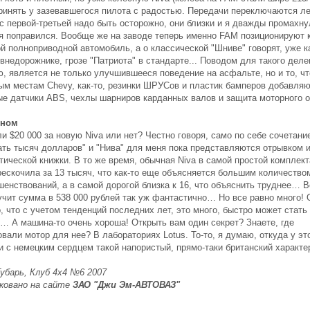
принять у зазевавшегося пилота с радостью. Передачи переключаются ле
с первой-третьей надо быть осторожно, они близки и я дважды промахну
я поправился. Вообще же на заводе теперь именно FAM позиционируют 
й полноприводной автомобиль, а о классической "Шниве" говорят, уже к
внедорожнике, грозе "Патриота" в стандарте... Поводом для такого деле
, является не только улучшившееся поведение на асфальте, но и то, чт
ым местам Chevy, как-то, резинки ШРУСов и пластик бамперов добавляю
ые датчики ABS, чехлы шарниров карданных валов и защита моторного о
ьном
и $20 000 за новую Niva или нет? Честно говоря, само по себе сочетани
ать тысяч долларов" и "Нива" для меня пока представляются отрывком 
тической книжки. В то же время, обычная Niva в самой простой комплек
рескочила за 13 тысяч, что как-то еще объясняется большим количество
шенствований, а в самой дорогой близка к 16, что объяснить труднее… В
учит сумма в 538 000 рублей так уж фантастично… Но все равно много! 
, что с учетом тенденций последних лет, это много, быстро может стать
… А машина-то очень хороша! Открыть вам один секрет? Знаете, где
вали мотор для нее? В лабораториях Lotus. То-то, я думаю, откуда у эт
и с немецким сердцем такой напористый, прямо-таки британский характе
Губарь, Клуб 4х4 №6 2007
ковано на сайте
ЗАО "Джи Эм-АВТОВАЗ"