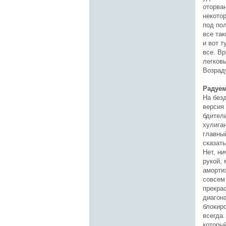
оторва
некотор
под пол
все та
и вот т
все. В
легков
Возрад
Радуем
На безд
версия 
бдител
хулига
главны
сказат
Нет, н
рукой, 
аморти
совсем 
прекра
диагон
блокиро
всегда
который