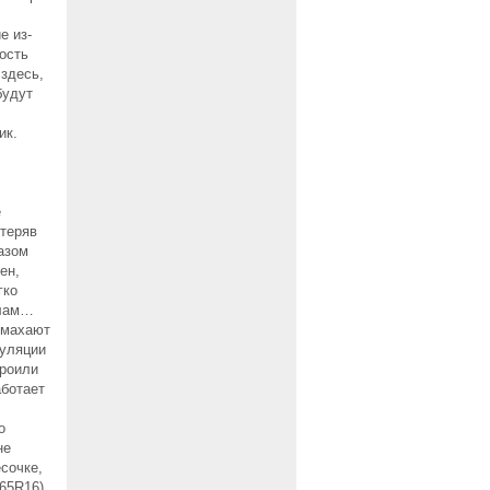
е из-
рость
 здесь,
будут
ик.
е
отеряв
азом
ен,
гко
олам…
 махают
куляции
троили
аботает
о
не
сочке,
/65R16)