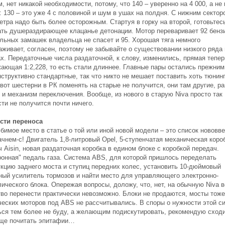
, нет никакой необходимости, потому, что 140 – уверенно на 4 000, а не 
 130 – это уже 4 с половиной и шум в ушах на полдня. С нижним сектор
тра надо быть более осторожным. Стартуя в горку на второй, готовьтес
ть душераздирающее клацанье детонации. Мотор переваривает 92 бензи
ельных замашек владельца не спасет и 95. Хорошая тяга немного
аживает, согласен, поэтому не забывайте о существовании низкого ряда 
х. Передаточные числа раздаточной, к слову, изменились, прямая тепер
ающая 1:2,228, то есть стали длиннее. Главные пары остались прежними
структивно стандартные, так что никто не мешает поставить хоть тюнин
 вот шестерни в РК поменять на старые не получится, они там другие, ра
 и механизм переключения. Вообще, из нового в старую Niva просто так
ти не получится почти ничего.
сти переноса
бимое место в статье о той или иной новой модели – это список нововв
ачнем-с! Двигатель 1,8-литровый Opel, 5-ступенчатая механическая коро
 Aisin, новая раздаточная коробка в едином блоке с коробкой передач.
ронная" педаль газа. Система ABS, для которой пришлось переделать
укцию заднего моста и ступиц передних колес, установить 10-дюймовый
ный усилитель тормозов и найти место для управляющего электронно-
ического блока. Опережая вопросы, доложу, что, нет, на обычную Niva в
тво перенести практически невозможно. Блоки не продаются, мосты тоже
ческих моторов под ABS не рассчитывались. В споры о нужности этой с
ься тем более не буду, а желающим подискутировать, рекомендую сходи
ще почитать эпитафии…