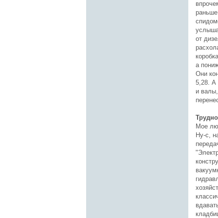
впрочем
раньше:
спидоме
услыша
от диз
расхол
коробка
а пониж
Они кон
5,28. А
и валы,
перенес
Трудно
Мое лю
Ну-с, н
передач
"Элект
констр
вакуум
гидравл
хозяйс
класси
вдават
кладби