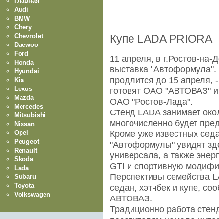
Главная
Audi
BMW
Chery
Chevrolet
Купе LADA PRIORA
Daewoo
Ford
11 апреля, в г.Ростов-на
Honda
выставка "Автоформула". 
Hyundai
продлится до 15 апреля, 
Kia
Lexus
готовят ОАО "АВТОВАЗ" и 
Mazda
ОАО "Ростов-Лада".
Mercedes
Стенд LADA занимает око
Mitsubishi
многочисленно будет пре
Nissan
Opel
Кроме уже известных седа
Peugeot
"Автоформулы" увидят зд
Renault
универсала, а также эне
Skoda
GTI и спортивную модиф
Lada
Перспективы семейства 
Subaru
Toyota
седан, хэтчбек и купе, со
Volkswagen
АВТОВАЗ.
Традиционно работа стен