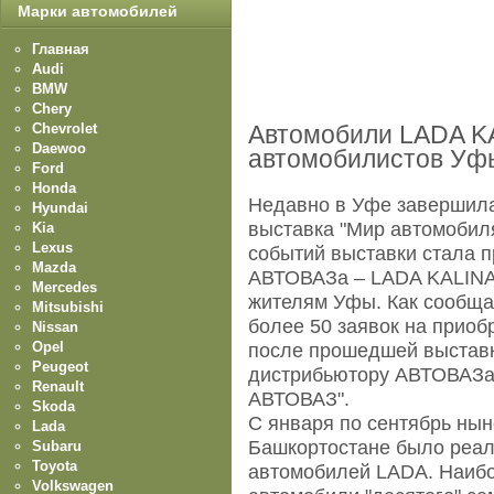
Марки автомобилей
Главная
Audi
BMW
Chery
Chevrolet
Автомобили LADA KA
Daewoo
автомобилистов Уф
Ford
Honda
Недавно в Уфе завершил
Hyundai
выставка "Мир автомобил
Kia
Lexus
событий выставки стала 
Mazda
АВТОВАЗа – LADA KALINA.
Mercedes
жителям Уфы. Как сообщае
Mitsubishi
более 50 заявок на прио
Nissan
Opel
после прошедшей выстав
Peugeot
дистрибьютору АВТОВАЗа
Renault
АВТОВАЗ".
Skoda
С января по сентябрь нын
Lada
Башкортостане было реал
Subaru
Toyota
автомобилей LADA. Наиб
Volkswagen