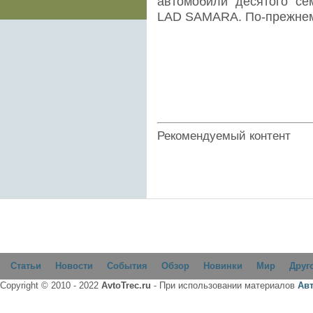
автомобили "десятого" се
LAD SAMARA. По-прежнему
Рекомендуемый контент
Статьи
Новости
События
Обзор
Новинки
Мир
Друг
Copyright © 2010 - 2022
AvtoTrec.ru
- При использовании материалов
Ав