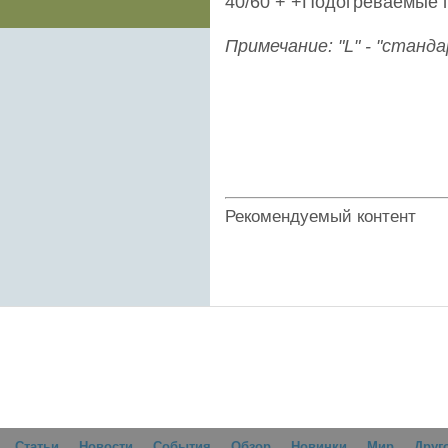
40/60 + +Подогреваемые 
Примечание: "L" - "станда
Рекомендуемый контент
Статьи
Новости
События
Обзор
Новинки
Мир
Друг