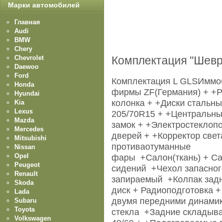
Марки автомобилей
Главная
Audi
BMW
Chery
Chevrolet
Комплектация "Шев
Daewoo
Ford
Комплектация L GLSИммоб
Honda
фирмы ZF(Германия) + +Р
Hyundai
колонка + +Диски стальн
Kia
Lexus
205/70R15 + +Центральн
Mazda
замок + +Электростеклоп
Mercedes
дверей + +Корректор све
Mitsubishi
противаотуманные
Nissan
Opel
фары +Салон(ткань) + С
Peugeot
сидений +Чехол запасног
Renault
запираемый +Колпак задн
Skoda
диск + Радиоподготовка +
Lada
двумя передними динами
Subaru
Toyota
стекла +Задние складыв
Volkswagen