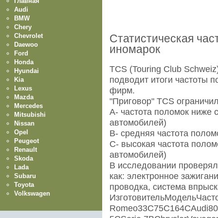
Главная
Audi
BMW
Chery
Chevrolet
Статистическая час
Daewoo
иномарок
Ford
Honda
TCS (Touring Club Schwei
Hyundai
подводит итоги частоты 
Kia
Lexus
фирм.
Mazda
"Приговор" TCS ограничил
Mercedes
A- частота поломок ниже 
Mitsubishi
автомобилей)
Nissan
Opel
B- средняя частота поломо
Peugeot
C- высокая частота полом
Renault
автомобилей)
Skoda
В исследовании проверял
Lada
как: электронное зажигани
Subaru
Toyota
проводка, система впрыска
Volkswagen
ИзготовительМодельЧасто
Romeo33C75C164CAudi80