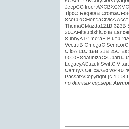
5CSerie 7BChryslerVoyage
JeepCCitroenAXCBXCXMCD
TipoC RegataB CromaCFord
ScorpioCHondaCivicA Acco
ThemaCMazda121B 323B 6
300AMitsubishiColtB Lance
SunnyA PrimeraB BluebirdA
VectraB OmegaC SenatorC
ClioA 11C 19B 21B 25C E
9000BSeatIbizaCSubaruJus
LegacyASuzukiSwiftC Vitar
CamryA CelicaAVolvo440-4
PassatACopyright (c)1998 P
по данным сервера
Автом