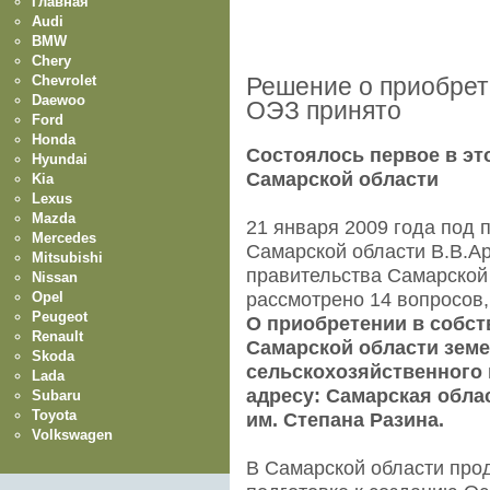
Главная
Audi
BMW
Chery
Chevrolet
Решение о приобрет
Daewoo
ОЭЗ принято
Ford
Honda
Состоялось первое в эт
Hyundai
Самарской области
Kia
Lexus
Mazda
21 января 2009 года под 
Mercedes
Самарской области В.В.А
Mitsubishi
правительства Самарской 
Nissan
Opel
рассмотрено 14 вопросов,
Peugeot
О приобретении в собст
Renault
Самарской области земе
Skoda
сельскохозяйственного 
Lada
адресу: Самарская обла
Subaru
Toyota
им. Степана Разина.
Volkswagen
В Самарской области про