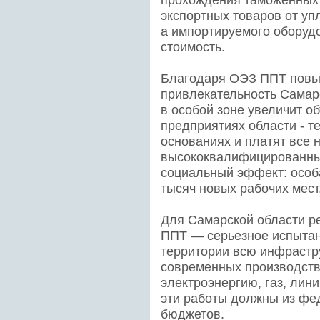
прохождения таможенных
экспортных товаров от у
а импортируемого оборудо
стоимость.
Благодаря ОЭЗ ППТ повы
привлекательность Самар
в особой зоне увеличит о
предприятиях области - т
основаниях и платят все 
высококвалифицированных
социальный эффект: особа
тысяч новых рабочих мест
Для Самарской области р
ППТ — серьезное испытан
территории всю инфрастру
современных производств:
электроэнергию, газ, лин
эти работы должны из фед
бюджетов.