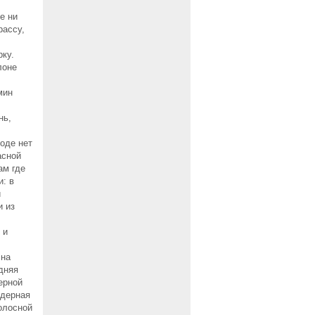
е ни
рассу,
рку.
лоне
мин
нь,
роде нет
асной
ам где
и: в
и
и из
 и
 на
дняя
ерной
йдерная
полосной