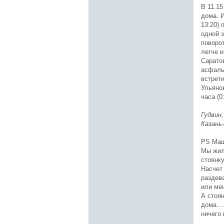
В 11.1
дома. 
13:20) 
одной з
поворот
легче и
Саратов
асфальт
встрет
Ульянов
часа (
Гудвин,
Казань
PS Маши
Мы жил
стоянку
Насчет 
раздева
или мен
А стоян
дома...
ничего 