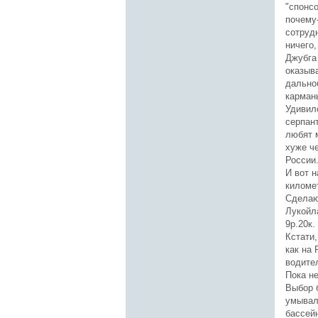
"спонсо
почему-
сотруд
ничего
Джубга 
оказыв
дальноб
карманы
Удивило
серпант
любят 
хуже ч
России
И вот н
километ
Сделаю
Лукойла
9р.20к.
Кстати
как на
водите
Пока н
Выбор б
умываль
бассейн