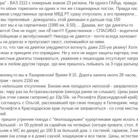
ра" - ВАЗ 2112 с номерным знаком 23 региона. Ни одного ГАЙца, правда
то обоих тормозили на одних и тех же стационарных постах. Правда нас
ников следственных органов МВД РТ сразу отпускали, а его проверяли...
, мы терпеливые - дожидались этой двенашки и дальше под 150
вот мы и на серпантинах (1990 км, 6:50).... Дааааа, вот где джигиты-то
ается! Они не ездят, они лЁтают!!! Единственное – СПАСИБО - водителя
ойщикам и автобусникам!!! Никогда не давятся - почти всегда залезают
 на дорогах и пропускают хвост, скопившийся за ними.
 то, что там на девятки умудряются воткнуть даже 215-ую резину! Хотя
инах в принципе это оправдано. Ни у кого не видел защиты картера; оче
местные джигиты тонироваться, уважение к пешеходам отсутсвует напро
ем в любом другом городе, где мне пришлось побывать за 3 года разъез
.
аконец-то мы в Лазаревском! Время 9:15. Дорога заняла около 28 часов,
раж - около 2150 км.
 небольшое отсупление. Бензин мне попадался неплохой - заправлялся
х, пару раз на Астраханьгазпром (никогда ранее не слышал). Цены разны
 (на этом самом газпроме) до 10р.50к. на Роснефти (Краснодарский край)
, соглашусь с Ольгой, рассказавшей про свою поездку в Геленджик: нигд
 Роснефти в Краснодарском крае лучше не заправляться - со слов местн
лей.
е пришли утренние поезда с "безлошадными" курортниками идем искать 
ольшой - от 50 рублей за сарайчик на четверых (четыре кровати, стол, 4
ник и WC во дворе) до 100 $ за большой дом, с гостиной, гаражом, 2-м
ами (на улице и в доме) сауной, кондишном и все такое. Цены, естестве