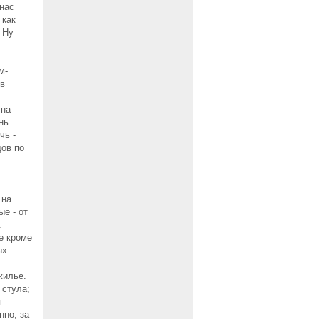
 нас
 как
 Ну
м-
 в
 на
нь
чь -
дов по
 на
е - от
.
е кроме
ых
жилье.
 стула;
я
нно, за