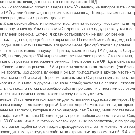
в при этом никогда и ни за что не отступать от ПДД.
 мы благополучно проехали через весь Ульяновск, не напоровшись боле
о ГАЙца или бандита (а в прочем какая разница). Валера вывел нас на т
 расспрощались и я рванул дальше....
в Ульяновской области неплохие, местами на четверку, местами на пяте
на полпути между Ульяновском и Сызранью что-то вдруг резко у ми в са
 паленой резиной. Ест-но, я сразу остановился - не дай бог резина
лась.... Да нет, вроде бы все нормально. На всякий случай подождав 5 
о подышали чистым местным воздухом через фильтр) поехали дальше.
е этот запах вышел наружу.... При подъезде к посту ГАИ (въезд в Сызра
:25, на спидометре 394 км) появился резкий свист ремня. Стоп-машина,
 капот, проверить натяжение ремня.... Нет, вроде все ОК. Да и свиста в
. Скосили все на ремень ГРМ и решили заехать в автомагазин (свой зап
не трогать, ибо дорога длинная и он мог пригодиться в другом месте - т
омагазина поблизости). Впрочем, ремень мы в Сызрани покупать не стал
агазине не было, в другом был явно левый; заехали на сервис - сказал
ать полчаса, а потом мы вообще забыли про свист и с песнями вылетел
. Кстати в самом городе также ни разу не заблудились.
альше. И тут начинается полигон для испытания подвески Хаммеров. Ну
я вам скажу.... да какие дороги! Там нет дорог! еЕсть заплатки, которые
лены на заплатки, которые в свою очередь лет 5 назад были поставлены
в асфальте!!! Больше 80 км/ч ездить просто небезопасно для жизни. Сре
ь 50-60 км/ч, ибо в некоторых местах едешь не по заплаткам, а по грейд
- сплошная щебенка (хотя ради справедливости стоит отметить, что гре
проходит там, где ведутся работы по строительству нормальной, 3-4-х 