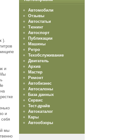
Автомобили
Отзывы
Автостатьи
Тюнинг
Автоспорт
Публикации
 ).
Машины
 литров
Ретро
ринципе
Техобслуживание
Двигатель
Архив
ак и
Мастер
 Мы
Ремонт
сь
Автобизнес
Не
Автосалоны
 на
База данных
крестке
Сервис
Тест-драйв
енько
Автокаталог
во и
Кары
 себя
Автообзоры
ой мы
ятвенно