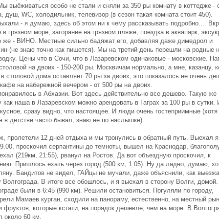
Мы выёживаться особо не стали и сняли за 350 ры комнату в коттедже - 
, душ, WC, холодильник, телевизор (в сезон такая комната стоит 450).
ыхали - я думаю, здесь об этом ни к чему рассказывать подробно.... Вкр
 в грязном море, загорание на грязном пляже, поездка в аквапарк, эксук
о же - ВИНО. Местные сильно бадяжат его, добавляя даже димедрол и
ин (не знаю точно как пишется). Мы на третий день перешли на родные 
водку. Цены что в Сочи, что в Лазаревском одинаковые - московские. На
столовой на двоих - 150-200 ры. Москвичам нормально, а мне, казанцу, 
 в столовой дома оставляет 70 ры за двоих, это показалось не очень д
кафе на набережной вечером - от 500 ры на двоих.
понравилось в Абхазии. Вот здесь действительно все дешево. Такую же
 как наша в Лазаревском можно арендовать в Гаграх за 100 ры в сутки. 
кусное, сразу видно, что настоящее. И люди очень гостеприимные (хотя
я в детстве часто бывал, знаю не по наслышке)....
ж, пролетели 12 дней отдыха и мы тронулись в обратный путь. Выехал я
19.00, проскочил серпантины до темноты, вышел на Краснодар, благопол
ехал (219км, 21:55), рванул на Ростов. Да вот объездную проскочил, к
ию. Пришлось ехать через город (500 км, 1:05). Ну да ладно, думаю, хо
ляну. Бандитов не видел, ГАЙцы не мучали, даже объяснили, как выезжа
 Волгограда. В итоге все обошлось, и я выехал в сторону Волги, домой.
граде были в 6:45 (990 км). Решили остановиться. Погуляли по городу,
рели Мамаев курган, сходили на панораму, естественно, на местный рын
 фруктов, которые кстати, на порядок дешевле, чем на море. В Волгогр
 около 60 км.