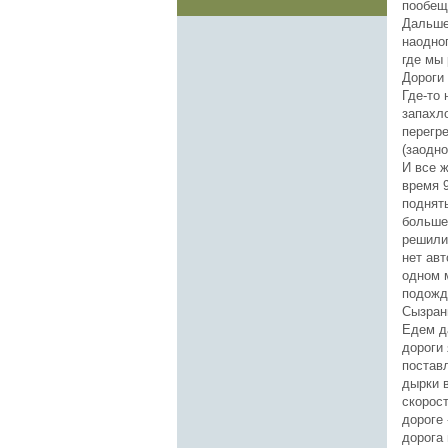
пообеща
Дальше
наодног
где мы
Дороги 
Где-то 
запахло
перегре
(заодн
И все ж
время 9
поднять
больше
решили 
нет авт
одном м
подожд
Сызрани
Едем д
дороги 
постав
дырки 
скорост
дороге 
дорога 