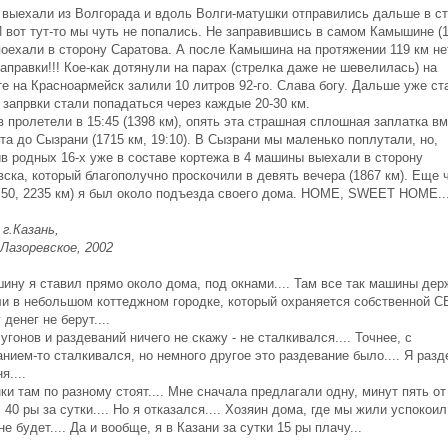
5 выехали из Волгорада и вдоль Волги-матушки отправились дальше в с
И вот тут-то мы чуть не попались. Не заправившись в самом Камышине (1
поехали в сторону Саратова. А после Камышина на протяжении 119 км не
аправки!!! Кое-как дотянули на парах (стрелка даже не шевелилась) на
е на Красноармейск залили 10 литров 92-го. Слава богу. Дальше уже ст
 запрвки стали попадаться через каждые 20-30 км.
 пролетели в 15:45 (1398 км), опять эта страшная сплошная заплатка в
а до Сызрани (1715 км, 19:10). В Сызрани мы маленько поплутали, но,
ив родных 16-х уже в составе кортежа в 4 машины выехали в сторону
ска, который благополучно проскочили в девять вечера (1867 км). Еще 
0:50, 2235 км) я был около подъезда своего дома. HOME, SWEET HOME...
 г.Казань,
-Лазоревское, 2002
ну я ставил прямо около дома, под окнами.... Там все так машины держ
и в небольшом коттеджном городке, который охраняется собственной СБ.
 денег не берут....
угонов и раздеваний ничего не скажу - не сталкивался.... Точнее, с
нием-то сталкивался, но немного другое это раздевание было.... Я разд
я....
ки там по разному стоят.... Мне сначала предлагали одну, минут пять от
. 40 ры за сутки.... Но я отказался.... Хозяин дома, где мы жили успокои
не будет.... Да и вообще, я в Казани за сутки 15 ры плачу...