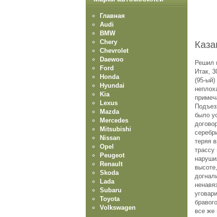
Главная
Audi
BMW
Chery
Каза
Chevrolet
Daewoo
Решил и
Ford
Итак, 3
Honda
(95-ый)
Hyundai
неплоха
Kia
примеч
Lexus
Подъезж
Mazda
было у
Mercedes
договор
Mitsubishi
серебр
Nissan
теряя в
Opel
трассу 
Peugeot
нарушил
Renault
высоте,
Skoda
догнал
Lada
ненавяз
Subaru
уговари
Toyota
бравог
Volkswagen
все же