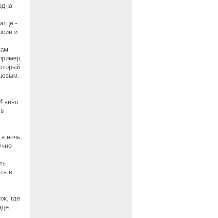
одна
атце -
рсии и
нам
пример,
который
ешевым.
И вино
 в
 в ночь,
учно
ть
ть в
ок, где
аде