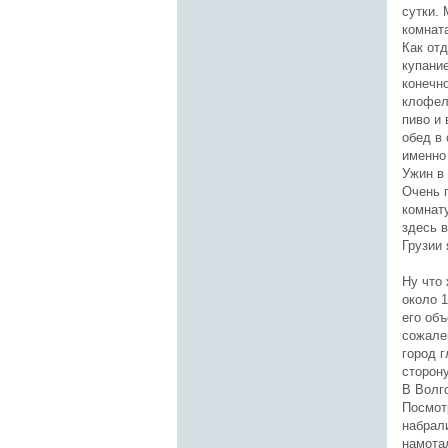
сутки. 
комната
Как отд
купание
конечн
клофел
пиво и 
обед в 
именно
Ужин в 
Очень 
комнату
здесь в
Грузии 
Ну что 
около 
его объ
сожален
город г
сторону
В Волго
Посмот
набрали
намотал