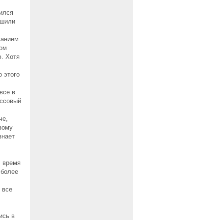
вился
ешили
ванием
мом
. Хотя
о этого
все в
ассовый
че,
вому
знает
, время
 более
 все
:
ись в