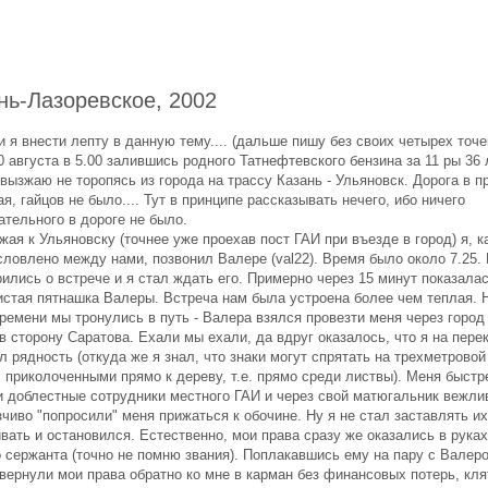
нь-Лазоревское, 2002
 я внести лепту в данную тему.... (дальше пишу без своих четырех точек
0 августа в 5.00 залившись родного Татнефтевского бензина за 11 ры 36
 вызжаю не торопясь из города на трассу Казань - Ульяновск. Дорога в п
я, гайцов не было.... Тут в принципе рассказывать нечего, ибо ничего
ательного в дороге не было.
ая к Ульяновску (точнее уже проехав пост ГАИ при въезде в город) я, к
словлено между нами, позвонил Валере (val22). Время было около 7.25.
ились о встрече и я стал ждать его. Примерно через 15 минут показала
истая пятнашка Валеры. Встреча нам была устроена более чем теплая. 
ремени мы тронулись в путь - Валера взялся провезти меня через город
в сторону Саратова. Ехали мы ехали, да вдруг оказалось, что я на пере
 рядность (откуда же я знал, что знаки могут спрятать на трехметровой
 приколоченными прямо к дереву, т.е. прямо среди листвы). Меня быстр
и доблестные сотрудники местного ГАИ и через свой матюгальник вежли
чиво "попросили" меня прижаться к обочине. Ну я не стал заставлять их
вать и остановился. Естественно, мои права сразу же оказались в руках
о сержанта (точно не помню звания). Поплакавшись ему на пару с Валер
 вернули мои права обратно ко мне в карман без финансовых потерь, кл