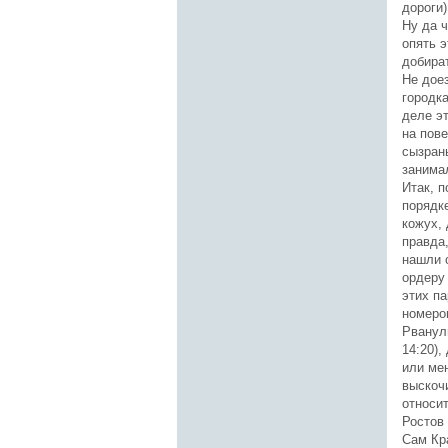
дороги)
Ну да ч
опять э
добира
Не дое
городка
деле э
на пове
сызрань
занима
Итак, п
порядк
кожух, 
правда,
нашли 
ордеру 
этих па
номером
Рванул
14:20),
или мен
выскочи
относи
Ростов 
Сам Кра