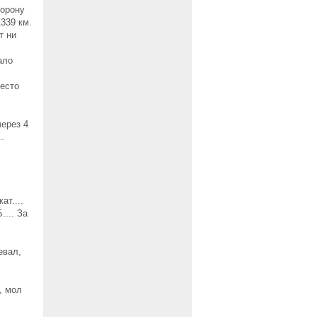
торону
339 км.
т ни
ало
место
через 4
.
ат....
... За
евал,
л, мол