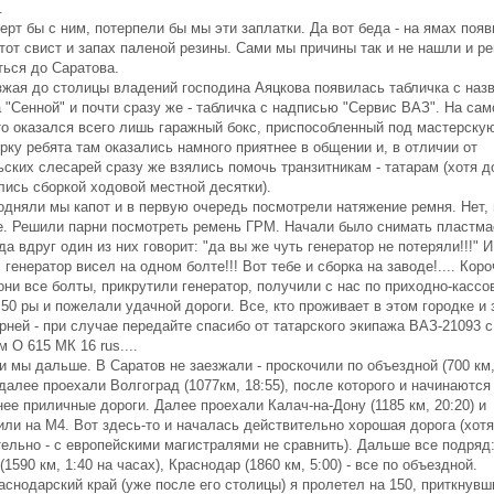
.
ерт бы с ним, потерпели бы мы эти заплатки. Да вот беда - на ямах поя
тот свист и запах паленой резины. Сами мы причины так и не нашли и р
ться до Саратова.
зжая до столицы владений господина Аяцкова появилась табличка с наз
 "Сенной" и почти сразу же - табличка с надписью "Сервис ВАЗ". На са
то оказался всего лишь гаражный бокс, приспособленный под мастерскую
рку ребята там оказались намного приятнее в общении и, в отличии от
ских слесарей сразу же взялись помочь транзитникам - татарам (хотя д
лись сборкой ходовой местной десятки).
одняли мы капот и в первую очередь посмотрели натяжение ремня. Нет, 
е. Решили парни посмотреть ремень ГРМ. Начали было снимать пластм
да вдруг один из них говорит: "да вы же чуть генератор не потеряли!!!" И
 генератор висел на одном болте!!! Вот тебе и сборка на заводе!.... Коро
они все болты, прикрутили генератор, получили с нас по приходно-кассо
50 ры и пожелали удачной дороги. Все, кто проживает в этом городке и 
рней - при случае передайте спасибо от татарского экипажа ВАЗ-21093 с
 О 615 МК 16 rus....
и мы дальше. В Саратов не заезжали - проскочили по объездной (700 км
 далее проехали Волгоград (1077км, 18:55), после которого и начинаются
ее приличные дороги. Далее проехали Калач-на-Дону (1185 км, 20:20) и
ли на М4. Вот здесь-то и началась действительно хорошая дорога (хотя
тельно - с европейскими магистралями не сравнить). Дальше все подряд
(1590 км, 1:40 на часах), Краснодар (1860 км, 5:00) - все по объездной.
снодарский край (уже после его столицы) я пролетел на 150, приткнувш