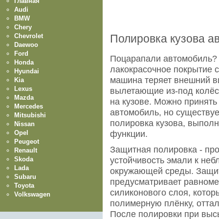
Главная
Audi
BMW
Chery
Chevrolet
Полировка кузова а
Daewoo
Ford
Поцарапали автомобиль? 
Honda
лакокрасочное покрытие с
Hyundai
машина теряет внешний ви
Kia
Lexus
вылетающие из-под колёс
Mazda
на кузове. Можно принять
Mercedes
автомобиль, но существуе
Mitsubishi
полировка кузова, выпол
Nissan
Opel
функции.
Peugeot
Защитная полировка - п
Renault
Skoda
устойчивость эмали к не
Lada
окружающей среды. Защит
Subaru
предусматривает равноме
Toyota
силиконового слоя, котор
Volkswagen
полимерную плёнку, оттал
После полировки при выс