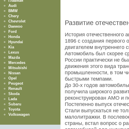
Главная
Audi
BMW
Chery
Chevrolet
Развитие отечестве
Daewoo
Ford
История отечественного 
Honda
1896 с создания первого 
Hyundai
двигателем внутреннего с
Kia
Lexus
Автомобиль был скорее ср
Mazda
России практически не б
Mercedes
движения этого вида тран
Mitsubishi
промышленности, в том ч
Nissan
Opel
быстрыми темпами.
Peugeot
До 30-х годов автомобил
Renault
получила широкого развит
Skoda
реконструирован АМО и по
Lada
Постепенно выпуск отече
Subaru
Toyota
Стали выпускаться не тол
Volkswagen
малолитражки. В послево
страны, встал вопрос о р