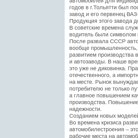
автомобилей для индивиду
годов в г.Тольятти был п
завод и его первенец ВАЗ-
Продукция этого завода д
В советские времена слу
водитель были символом 
После развала СССР авт
вообще промышленность, 
развитием производства 
и автозаводы. В наше вр
это уже не диковинка. Пр
отечественного, а импорт
на месте. Рынок вынуждае
потребителю не только п
а главное повышением ка
производства. Повышение
надежности.
Созданием новых моделей
Во времена кризиса разви
автомобилестроения – это
рабочие места на автомо