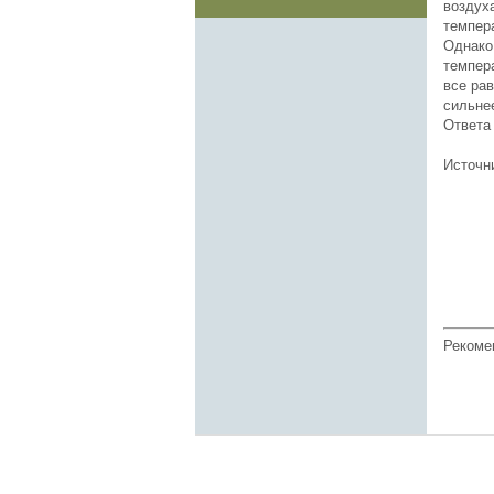
воздух
темпера
Однако 
темпера
все ра
сильнее
Ответа 
Источн
Рекоме