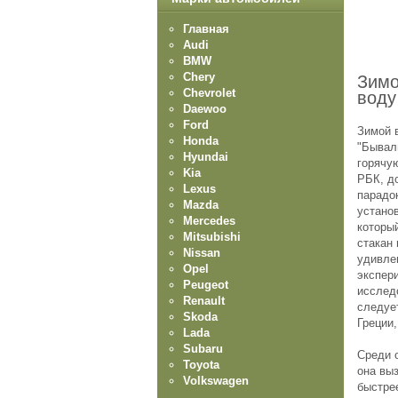
Главная
Audi
BMW
Chery
Зимо
Chevrolet
воду
Daewoo
Ford
Зимой 
Honda
"Бывал
Hyundai
горячую
Kia
РБК, до
Lexus
парадо
Mazda
устано
Mercedes
которы
Mitsubishi
стакан 
Nissan
удивле
Opel
экспер
Peugeot
исслед
Renault
следуе
Skoda
Греции,
Lada
Subaru
Среди 
Toyota
она вы
Volkswagen
быстре