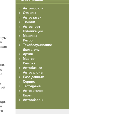
Автомобили
Отзывы
Автостатьи
Тюнинг
ю
Автоспорт
Публикации
Машины
ячую!
Ретро
ло
Техобслуживание
бщает
Двигатель
,
Архив
Мастер
Ремонт
ьник
Автобизнес
 с
Автосалоны
ил
База данных
Сервис
т
Тест-драйв
ней
Автокаталог
Кары
Автообзоры
вда,
ся
го