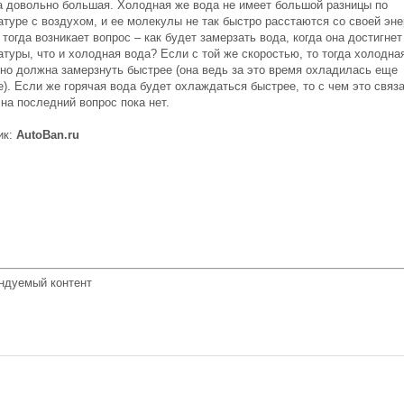
а довольно большая. Холодная же вода не имеет большой разницы по
туре с воздухом, и ее молекулы не так быстро расстаются со своей эне
тогда возникает вопрос – как будет замерзать вода, когда она достигнет
туры, что и холодная вода? Если с той же скоростью, то тогда холодна
вно должна замерзнуть быстрее (она ведь за это время охладилась еще
). Если же горячая вода будет охлаждаться быстрее, то с чем это связ
на последний вопрос пока нет.
ик:
AutoBan.ru
ндуемый контент