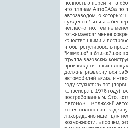
полностью перейти на сбо
что планам АвтоВАЗа по 
автозаводом, о которых "Г
суждено сбыться – беспер
негласно, но, тем не мене
"отжимается" менее совре
качественными и востребо
чтобы регулировать проц
"Ижмаше" в ближайшее вр
"группа вазовских констру
производственных площа
должны развернуться раб
автомобилей ВАЗа. Интере
году стукнет 25 лет (пер
конвейера в 1976 году), в
востребованным. Это, кст
АвтоВАЗ – Волжский авто
хотел полностью "задвину
лихорадочно ищет для не
возможности. Впрочем, это