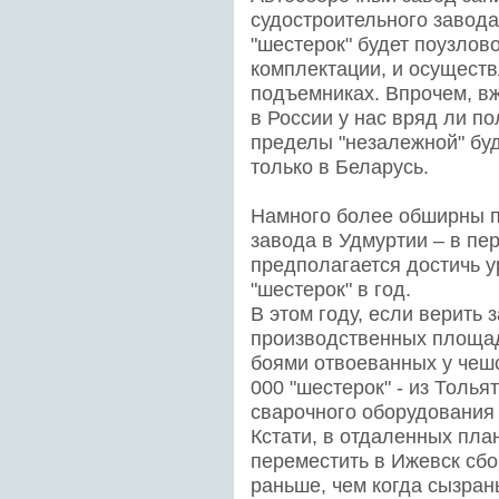
судостроительного завода
"шестерок" будет поузлово
комплектации, и осуществ
подъемниках. Впрочем, вж
в России у нас вряд ли по
пределы "незалежной" буд
только в Беларусь.
Намного более обширны 
завода в Удмуртии – в пе
предполагается достичь у
"шестерок" в год.
В этом году, если верить
производственных площад
боями отвоеванных у чешс
000 "шестерок" - из Толья
сварочного оборудования 
Кстати, в отдаленных пла
переместить в Ижевск сбор
раньше, чем когда сызран