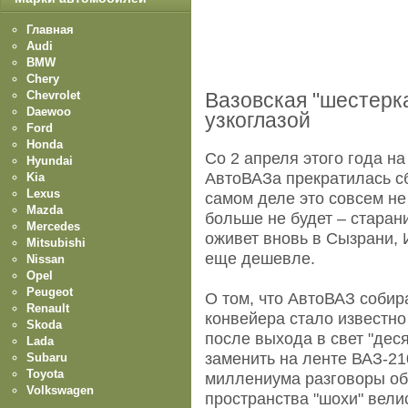
Главная
Audi
BMW
Chery
Chevrolet
Вазовская "шестерк
Daewoo
узкоглазой
Ford
Honda
Со 2 апреля этого года на
Hyundai
АвтоВАЗа прекратилась с
Kia
Lexus
самом деле это совсем не 
Mazda
больше не будет – старан
Mercedes
оживет вновь в Сызрани, И
Mitsubishi
еще дешевле.
Nissan
Opel
Peugeot
О том, что АвтоВАЗ собира
Renault
конвейера стало известно
Skoda
после выхода в свет "дес
Lada
заменить на ленте ВАЗ-21
Subaru
Toyota
миллениума разговоры об
Volkswagen
пространства "шохи" велис