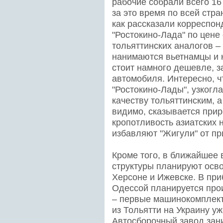
рабочие собрали всего 16
за это время по всей стра
как рассказали корреспон
"Ростокино-Лада" по цене
тольяттинских аналогов –
нанимаются вьетнамцы и ко
стоит намного дешевле, за
автомобиля. Интересно, ч
"Ростокино-Лады", узкогл
качеству тольяттинским, 
видимо, сказывается при
кропотливость азиатских 
избавляют "Жигули" от пр
Кроме того, в ближайшее
структуры планируют осво
Херсоне и Ижевске. В пр
Одессой планируется про
– первые машинокомплекты
из Тольятти на Украину у
Автосборочный завод зани