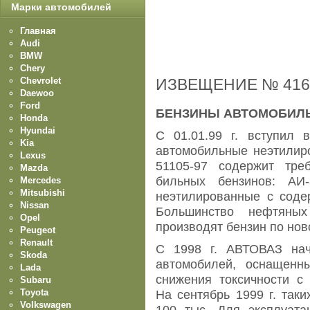
Марки автомобилей
Главная
Audi
BMW
Chery
Chevrolet
ИЗВЕЩЕНИЕ № 416
Daewoo
Ford
БЕНЗИНЫ АВТОМОБИЛЬНЫ
Honda
Hyundai
С 01.01.99 г. вступил
Kia
автомобильные неэтилир
Lexus
51105-97 содержит тре
Mazda
бильных бензинов: АИ
Mercedes
Mitsubishi
неэтилированные с содер
Nissan
Большинство нефтяны
Opel
производят бензин по нов
Peugeot
Renault
С 1998 г. АВТОВАЗ нач
Skoda
автомобилей, оснащенн
Lada
снижения токсичности с 
Subaru
Toyota
На сентябрь 1999 г. так
Volkswagen
100 тыс. Для эксплуата