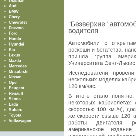
Главная
Audi
BMW
Chery
Chevrolet
"Безверхие" автомо
Daewoo
водителя
Ford
Honda
Автомобили с открытым
Hyundai
роскоши и богатства, нан
Kia
Lexus
пришла группа америк
Mazda
Университета Сент-Льюис
Mercedes
Mitsubishi
Исследователи провел
Nissan
нескольких моделях кабри
Opel
120 км/час.
Peugeot
Renault
В итоге стало понятно
Skoda
некоторых кабриолетах 
Lada
скоростью 100 км /ч), до
Subaru
Toyota
же скорости свыше 120 к
Volkswagen
работы двигателя ре
американское издание