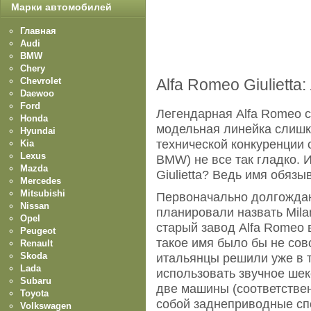
Марки автомобилей
Главная
Audi
BMW
Chery
Chevrolet
Alfa Romeo Giulietta:
Daewoo
Ford
Легендарная Alfa Romeo 
Honda
модельная линейка слишко
Hyundai
технической конкуренции 
Kia
Lexus
BMW) не все так гладко. 
Mazda
Giulietta? Ведь имя обязыв
Mercedes
Mitsubishi
Первоначально долгождан
Nissan
планировали назвать Mila
Opel
старый завод Alfa Romeo 
Peugeot
такое имя было бы не сов
Renault
Skoda
итальянцы решили уже в т
Lada
использовать звучное шекс
Subaru
две машины (соответствен
Toyota
собой заднеприводные сп
Volkswagen