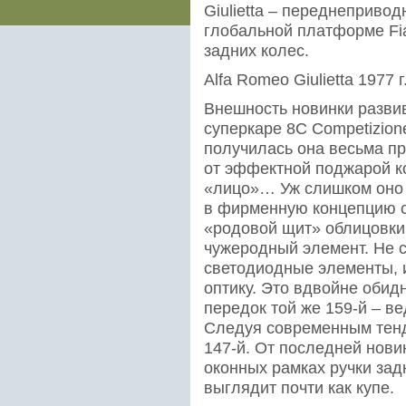
Giulietta – переднеприво
глобальной платформе Fia
задних колес.
Alfa Romeo Giulietta 1977 г
Внешность новинки разви
суперкаре 8C Competizion
получилась она весьма про
от эффектной поджарой ко
«лицо»… Уж слишком оно 
в фирменную концепцию сп
«родовой щит» облицовки 
чужеродный элемент. Не 
светодиодные элементы, 
оптику. Это вдвойне обид
передок той же 159-й – ве
Следуя современным тенде
147-й. От последней нов
оконных рамках ручки зад
выглядит почти как купе.