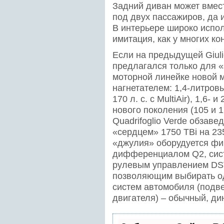
Задний диван может вмес
под двух пассажиров, да 
В интерьере широко испо
имитация, как у многих ко
Если на предыдущей Giuli
предлагался только для «
моторной линейке новой 
нагнетателем: 1,4-литровы
170 л. с. с MultiAir), 1,6
нового поколения (105 и 1
Quadrifoglio Verde обзаве
«сердцем» 1750 TBi на 23
«джулия» оборудуется ф
дифференциалом Q2, сис
рулевым управлением DST
позволяющим выбирать од
систем автомобиля (подве
двигателя) – обычный, д