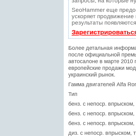
запросы, на которые н
SeoHammer еще предо
ускоряет продвижение в
результаты появляются
Зарегистрироватьс
Более детальная информа
после официальной премь
автосалоне в марте 2010 
европейские продажи мод
украинский рынок.
Гамма двигателей Alfa Rom
Тип
бенз. c непоср. впрыском
бенз. c непоср. впрыском
бенз. c непоср. впрыском
диз. c непоср. впрыском,