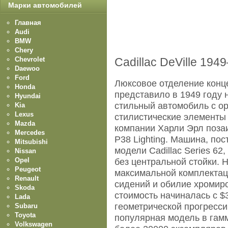
Марки автомобилей
Главная
Audi
BMW
Chery
Chevrolet
Cadillac DeVille 1949
Daewoo
Ford
Люксовое отделение концер
Honda
представило в 1949 году 
Hyundai
стильный автомобиль с о
Kia
Lexus
стилистические элементы
Mazda
компании Харли Эрл поза
Mercedes
P38 Lighting. Машина, по
Mitsubishi
модели Cadillac Series 6
Nissan
Opel
без центральной стойки. 
Peugeot
максимальной комплектац
Renault
сидений и обилие хромир
Skoda
стоимость начиналась c $
Lada
геометрической прогресси
Subaru
Toyota
популярная модель в гамм
Volkswagen