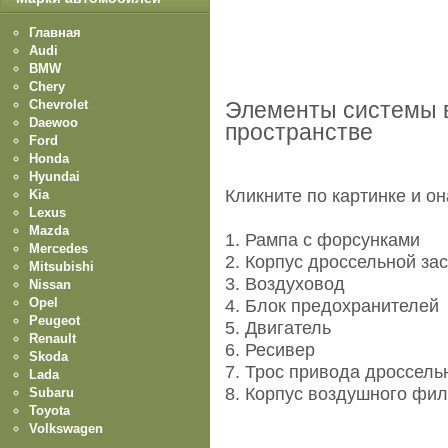
Главная
Audi
BMW
Chery
Chevrolet
Элементы системы в
Daewoo
пространстве
Ford
Honda
Hyundai
Кликните по картинке и о
Kia
Lexus
Mazda
1. Рампа с форсунками
Mercedes
2. Корпус дроссельной за
Mitsubishi
3. Воздуховод
Nissan
Opel
4. Блок предохранителей
Peugeot
5. Двигатель
Renault
6. Ресивер
Skoda
7. Трос привода дроссель
Lada
8. Корпус воздушного фил
Subaru
Toyota
Volkswagen