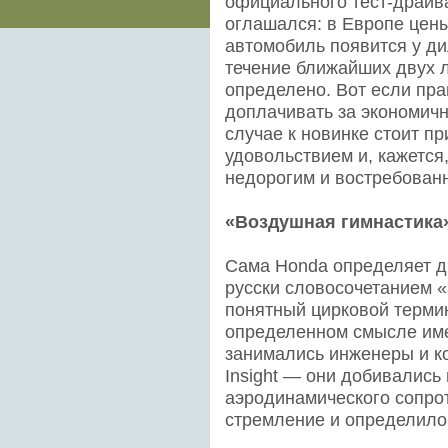
официального тест-драйва
оглашался: в Европе цены
автомобиль появится у ди
течение ближайших двух л
определено. Вот если пра
доплачивать за экономич
случае к новинке стоит пр
удовольствием и, кажется
недорогим и востребован
«Воздушная гимнастика
Сама Honda определяет ди
русски словосочетанием «
понятный цирковой терми
определенном смысле име
занимались инженеры и ко
Insight — они добивалис
аэродинамического сопрот
стремление и определило