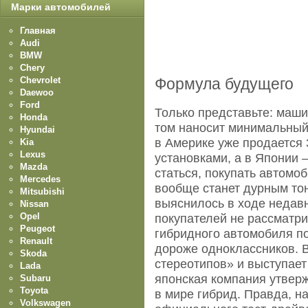
Марки автомобилей
Главная
Audi
BMW
Chery
Chevrolet
Формула будущего
Daewoo
Ford
Только представьте: машин
Honda
том наносит минимальный
Hyundai
в Америке уже продается
Kia
Lexus
установками, а в Японии 
Mazda
статься, покупать автомо
Mercedes
вообще станет дурным тон
Mitsubishi
выяснилось в ходе недав
Nissan
Opel
покупателей не рассматр
Peugeot
гибридного автомобиля п
Renault
дороже одноклассников. В
Skoda
стереотипов» и выступает 
Lada
японская компания утверж
Subaru
Toyota
в мире гибрид. Правда, н
Volkswagen