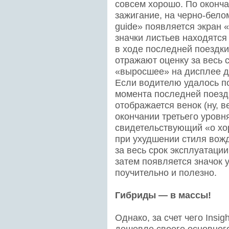
совсем хорошо. По оконча
зажигание, на черно-бело
guide» появляется экран «
значки листьев находятся
в ходе последней поездки
отражают оценку за весь
«выросшее» на дисплее де
Если водителю удалось п
момента последней поездк
отображается венок (ну, в
окончании третьего уровн
свидетельствующий «о хор
при ухудшении стиля вож
за весь срок эксплуатаци
затем появляется значок 
поучительно и полезно.
Гибриды — в массы!
Однако, за счет чего Insi
дешевле своего основного