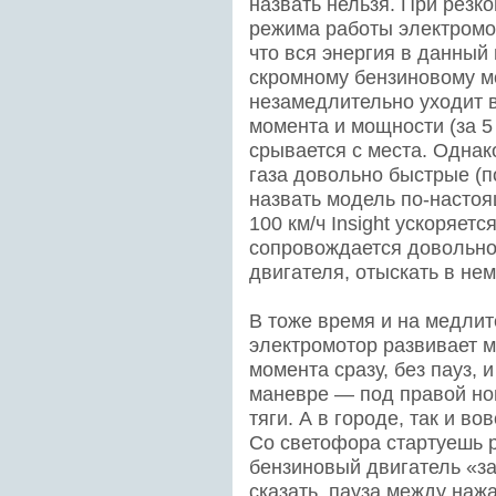
назвать нельзя. При резк
режима работы электромот
что вся энергия в данны
скромному бензиновому мо
незамедлительно уходит 
момента и мощности (за 5
срывается с места. Однак
газа довольно быстрые (п
назвать модель по-настоя
100 км/ч Insight ускоряетс
сопровождается довольно
двигателя, отыскать в нем
В тоже время и на медлит
электромотор развивает 
момента сразу, без пауз, 
маневре — под правой ног
тяги. А в городе, так и в
Со светофора стартуешь 
бензиновый двигатель «за
сказать, пауза между наж