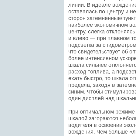
линии. В идеале вождени
оставалась по центру и н
сторон затемненные/пункт
наиболее экономичном во
центру, слегка отклоняяс
и влево — при плавном т
подсветка за спидометром
что свидетельствует об 
более интенсивном ускор
шкала сильнее отклоняетс
расход топлива, а подсвет
ехать быстро, то шкала о
предела, заходя в затемне
синим. Чтобы стимулиров
один дисплей над шкальн
При оптимальном режиме
шкалой загораются небол
водителя в освоении экол
вождения. Чем больше «л