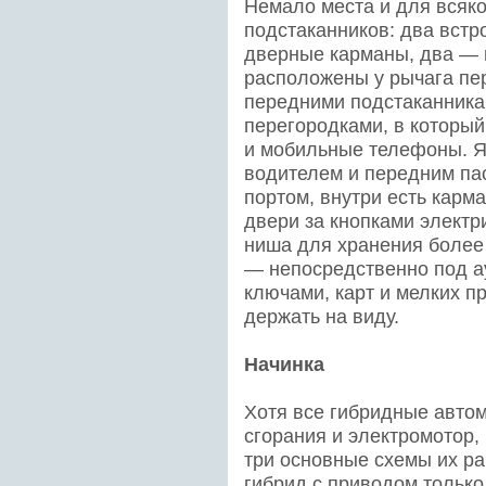
Немало места и для всяко
подстаканников: два встр
дверные карманы, два — 
расположены у рычага пе
передними подстаканника
перегородками, в которы
и мобильные телефоны. Я
водителем и передним па
портом, внутри есть карма
двери за кнопками электр
ниша для хранения более
— непосредственно под а
ключами, карт и мелких п
держать на виду.
Начинка
Хотя все гибридные авто
сгорания и электромотор,
три основные схемы их р
гибрид с приводом только