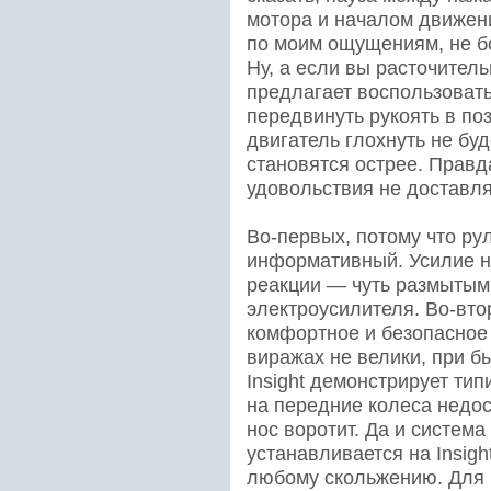
мотора и началом движени
по моим ощущениям, не бо
Ну, а если вы расточитель
предлагает воспользоват
передвинуть рукоять в по
двигатель глохнуть не буд
становятся острее. Правда
удовольствия не доставля
Во-первых, потому что ру
информативный. Усилие н
реакции — чуть размытым
электроусилителя. Во-вто
комфортное и безопасное 
виражах не велики, при 
Insight демонстрирует ти
на передние колеса недо
нос воротит. Да и система
устанавливается на Insight
любому скольжению. Для 