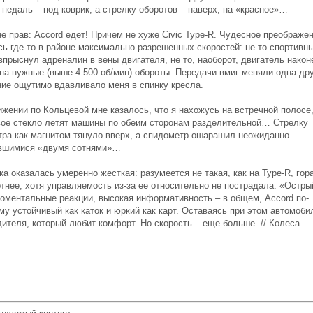
педаль – под коврик, а стрелку оборотов – наверх, на «красное»…
е прав: Accord едет! Причем не хуже Civic Type-R. Чудесное преображе
сь где-то в районе максимально разрешенных скоростей: не то спортивн
прыснул адреналин в вены двигателя, не то, наоборот, двигатель након
на нужные (выше 4 500 об/мин) обороты. Передачи вмиг меняли одна др
ние ощутимо вдавливало меня в спинку кресла.
ижении по Кольцевой мне казалось, что я нахожусь на встречной полосе,
вое стекло летят машины по обеим сторонам разделительной… Стрелку
тра как магнитом тянуло вверх, а спидометр ошарашил неожиданно
вшимися «двумя сотнями»…
а оказалась умеренно жесткая: разумеется не такая, как на Type-R, гор
тнее, хотя управляемость из-за ее относительно не пострадала. «Остры
моментальные реакции, высокая информативность – в общем, Accord по-
му устойчивый как каток и юркий как карт. Оставаясь при этом автомоб
дителя, который любит комфорт. Но скорость – еще больше. // Колеса