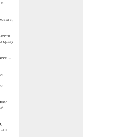
 и
коваты,
места
о сразу
асси –
ач,
ые
ышал
ой
я,
устя