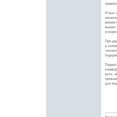
правую 
Я был н
начало
режим в
вышел 
ускоре
При дв
в лобо
тахоме
подкра
Подвеск
комфор
руль, 
прежне
для во