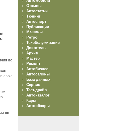
Автомобили
Отзывы
Автостатьи
Тюнинг
Автоспорт
Публикации
Машины
rd –
Ретро
ом
Техобслуживание
Двигатель
Архив
Мастер
ичия во
Ремонт
Автобизнес
икает
Автосалоны
 в свою
База данных
Сервис
Тест-драйв
том
Автокаталог
го
Кары
Автообзоры
ии по