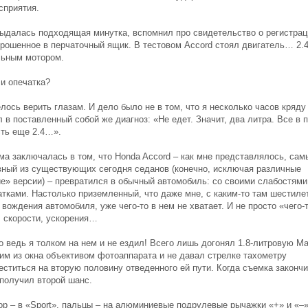
сприятия.
выдалась подходящая минутка, вспомнил про свидетельство о регистрац
брошенное в перчаточный ящик. В тестовом Accord стоял двигатель… 2.4
льным мотором.
и опечатка?
лось верить глазам. И дело было не в том, что я несколько часов кряду
 в поставленный собой же диагноз: «Не едет. Значит, два литра. Все в 
сть еще 2.4…».
ма заключалась в том, что Honda Accord – как мне представлялось, сам
вный из существующих сегодня седанов (конечно, исключая различные
ие» версии) – превратился в обычный автомобиль: со своими слабостями
атками. Настолько приземленный, что даже мне, с каким-то там шестиле
вождения автомобиля, уже чего-то в нем не хватает. И не просто «чего-т
, скорости, ускорения…
о ведь я толком на нем и не ездил! Всего лишь догонял 1.8-литровую M
им из окна объективом фотоаппарата и не давал стрелке тахометру
еститься на вторую половину отведенного ей пути. Когда съемка законч
 получил второй шанс.
ор – в «Sport», пальцы – на алюминиевые подрулевые рычажки «+» и «–»