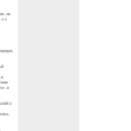
ии, не
 л с
порядке,
ый
 и
тним
о», а
azda6 с
илась,
,