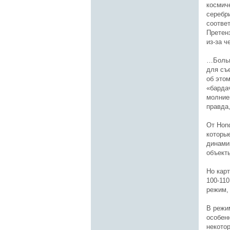
космич
серебр
соответ
Претен
из-за ч
…Больш
для съ
об это
«барда
молние
правда
От Hon
которые
динами
объек
Но кар
100-11
режим,
В режи
особенн
некото