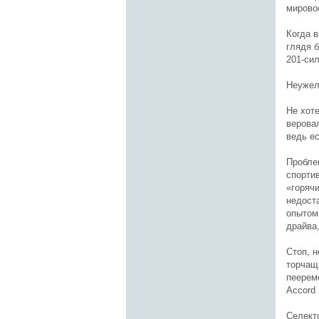
мирово
Когда 
глядя 
201-си
Неужел
Не хоте
веровал
ведь е
Пробле
спорти
«горяч
недост
опытом 
драйва
Стоп, н
торчащ
пеерем
Accord
Селект