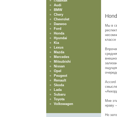
Главная
Audi
BMW
Chery
Hond
Chevrolet
Daewoo
Мы в св
Ford
респект
Honda
несомн
Hyundai
классе
Kia
Lexus
Впроче
Mazda
средне
Mercedes
внешно
Mitsubishi
зализа
Nissan
ощущени
Opel
очеред
Peugeot
Renault
Accord 
Skoda
смысле
Lada
«Аккор
Subaru
Toyota
Мне эти
Volkswagen
нраву –
Но зат