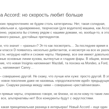
a Accord: но скорость любит больше
оих предпочтениях не будем столь категоричны. Нет, такая солидная,
абельная и, одновременно, творческая (для водителя) машина, как Acco
енно, украсила бы стоянку рядом с нашими домами, но, вообще-то, в эт
 много разных, достойных претендентов.
м, что значит – «разных»? Эт-то как посмотреть… За последнее время в
м классе D появилось несколько дебютантов, и несмотря на все их разл
сти, нетрудно найти и схожие черты. Например, все они имеют довольно
нные основные линии кузова, вытянутые и гладкие фары. В общем, возн
е, что новая Insignia напоминает Mazda6, та похожа на Mondeo, а Ford,
ь, напоминает Camry…
– совершенно другой. Не скажу, что лучше или хуже: просто другой. В э
 новое поколение даже не назовешь «продолжателем идей» предыдуще
да». Снаружи разница между ними – совершенно «рестайлинговая».
 прямые черты, откровенно говоря, не близки, но если кому-то такие лин
 все, альтернативы нет! Все конкуренты будут с округлостями.
о какая принципиальная разница в интерьерах! Новый Accord – еще один