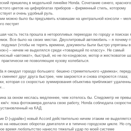
еский пришелец в модельной линейке Honda. Сочетание синего, красного
истого цветов на циферблатах приборов – фирменный стиль, которому
ствует и очень удобный руль.
зии можно было бы предъявить клавишам на центральной консоли – мел
его пестрят
ая часть теста прошла в неторопливых переездах по городу и поисках 
емок. Все было на своих местах. Двухлитровый автомобиль – я почему-т
м подумал (чтобы не терять времени, документы были быстро упрятаны в
чок») – ничем не выделялся среди «товарищей по классу». Не самый
носный «автомат», быстрый, но не по-хондовски, мотор и жестковатое ш
, практически не позволяющее кузову колебаться.
da я ожидал гораздо большего: бешено стремительного «движка»; перед
 сменяют друг друга быстрее, чем закроются и снова откроются глаза;
ки, которая со скоростью зуммирования объектива приближает удаленн
ты…
тина за окном неслась медленнее, чем хотелось бы. Спидометр не прев
0 км/ч: пока фотокамера делала свою работу, Honda соблюдала скоростн
 установленный на КАД.
ме D («драйв») новый Accord действительно ничем этаким не выделяетс
о на невысоких оборотах двигателя и в типично городском цикле. Но сп
рое время любопытство нанесло тяжелый удар по моей системе