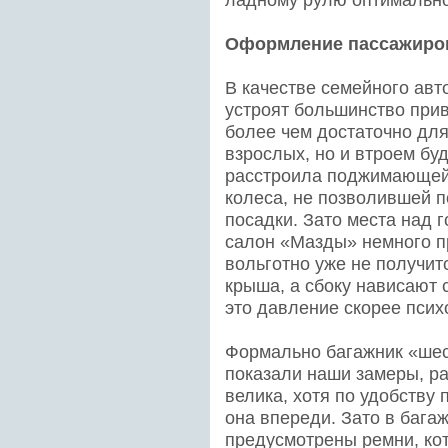
ладному рулю оптимально
Оформление пассажиров
В качестве семейного авт
устроят большинство при
более чем достаточно дл
взрослых, но и втроем бу
расстроила поджимающей 
колеса, не позволившей п
посадки. Зато места над 
салон «Мазды» немного п
вольготно уже не получит
крыша, а сбоку нависают 
это давление скорее псих
Формально багажник «шест
показали наши замеры, ра
велика, хотя по удобству
она впереди. Зато в бага
предусмотрены ремни, ко