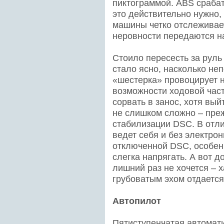
пиктограммой. АBS срабат
это действительно нужно,
машины четко отслеживае
неровности передаются на
Стоило пересесть за руль
стало ясно, насколько н
«шестерка» провоцирует н
возможности ходовой част
сорвать в занос, хотя вы
не слишком сложно – преж
стабилизации DSC. В отли
ведет себя и без электро
отключенной DSC, особенн
слегка напрягать. А вот 
лишний раз не хочется – 
грубоватым эхом отдается
Автопилот
Пятиступенчатая автомат