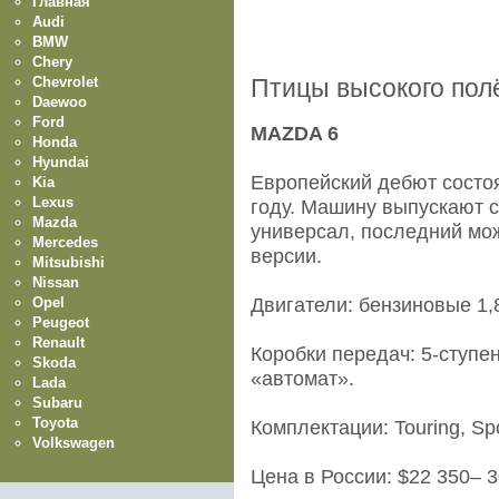
Главная
Audi
BMW
Chery
Chevrolet
Птицы высокого пол
Daewoo
Ford
MAZDA 6
Honda
Hyundai
Европейский дебют состо
Kia
Lexus
году. Машину выпускают с
Mazda
универсал, последний мо
Mercedes
версии.
Mitsubishi
Nissan
Opel
Двигатели: бензиновые 1,8–
Peugeot
Renault
Коробки передач: 5-ступе
Skoda
«автомат».
Lada
Subaru
Toyota
Комплектации: Touring, Spo
Volkswagen
Цена в России: $22 350– 3