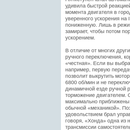
удивила быстрой реакцией
момента двигателя в горо
уверенного ускорения на I
пониженную. Лишь в режи
замирает, чтобы потом п
ускорением.
В отличие от многих друг
ручного переключения, ко
«честная». Если вы выбр
например, первую передач
позволит выкрутить мотор
6800 об/мин и не переклю
динамичной езде ручной 
торможение двигателем.
максимально приближены к
обычной «механикой». Поэ
удовольствием брал управ
говоря, «Хонда» одна из 
трансмиссии самостоятель