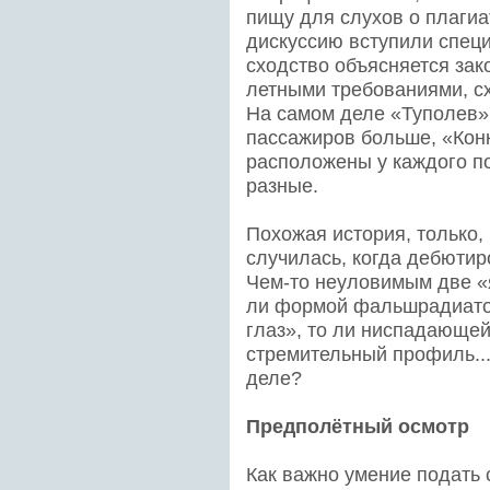
пищу для слухов о плагиат
дискуссию вступили спец
сходство объясняется за
летными требованиями, с
На самом деле «Туполев» 
пассажиров больше, «Кон
расположены у каждого по
разные.
Похожая история, только,
случилась, когда дебютир
Чем-то неуловимым две «я
ли формой фальшрадиатор
глаз», то ли ниспадающ
стремительный профиль...
деле?
Предполётный осмотр
Как важно умение подать 