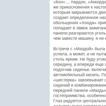
«Кон»..., пардон, «Аккор
же прикосновения к насто
которым закрываются две
создает определенное на
обольщения «Хонда» приб
попадает в замок зажиган
панели разгораются уголь
чем завести машину, я н
Встреча с «Маздой» была 
успела, а может, и не пы
столь ярким. Не буду уго
середину, а впереди еще 
подогнав сиденье, включ
автомобильный кисель. По
«шестерка» завоевывает 
сидений и комбинированн
передней панели «Мазды
гостеприимства, особенно
Глаз радуется центрально