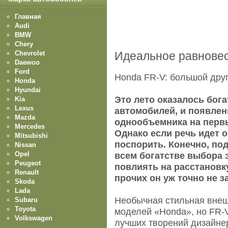
Главная
Audi
BMW
Chery
Chevrolet
Идеальное равнове
Daewoo
Ford
Honda FR-V: большой дру
Honda
Hyundai
Это лето оказалось бог
Kia
Lexus
автомобилей, и появлен
Mazda
однообъемника на первы
Mercedes
Однако если речь идет о
Mitsubishi
поспорить. Конечно, под
Nissan
Opel
всем богатстве выбора 
Peugeot
повлиять на расстановку
Renault
прочих он уж точно не з
Skoda
Lada
Необычная стильная внеш
Subaru
Toyota
моделей «Honda», но FR-V
Volkswagen
лучших творений дизайне