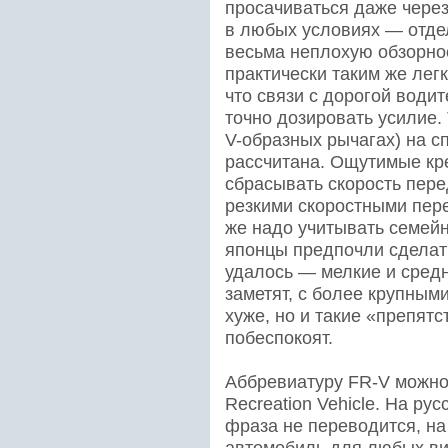
просачиваться даже через
в любых условиях — отдел
весьма неплохую обзорнос
практически таким же лег
что связи с дорогой водит
точно дозировать усилие.
V-образных рычагах) на с
рассчитана. Ощутимые кр
сбрасывать скорость пере
резкими скоростными пере
же надо учитывать семей
японцы предпочли сделат
удалось — мелкие и сред
заметят, с более крупным
хуже, но и такие «препят
побеспокоят.
Аббревиатуру FR-V можно 
Recreation Vehicle. На ру
фраза не переводится, на
автомобиль для любых ви