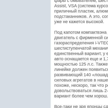
фары с омывателем, шест
Assist, VSA (система курс
приличный пластик, алюм
подстаканников. А это, со
уже не кажется высокой.
Под капотом компактвэна
двигатель с фирменной с
газораспределения i-VTEC
шестиступенчатой механич
единственный вариант, у
авто оснащается еще и 1
мощностью 125 л.с. Такж
линейке должен появиться
развивающий 140 «лошад
силовых агрегатов в нашей
похоже, нескоро, так что
довольствоваться лишь 2
вариант более чем хорош.
Все-таки не зря японцы с