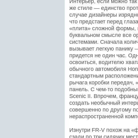
Интерьер, если можно так
же стиле — единство про
случае дизайнеры изрядно
что предстает перед глаз
«плита» сложной формы, 
буквальном смысле все о
системами. Сначала коли
вызывает легкую панику —
придется не один час. Од
освоиться, водителю хвата
обычного автомобиля Hon
стандартным расположени
рычага коробки передач,
панель. С чем-то подобны
Scenic II. Впрочем, фран
создать необычный интерь
совершенно по другому пов
нераспространенной комп
Изнутри FR-V похож на «ф
сзади по три сидячих мест