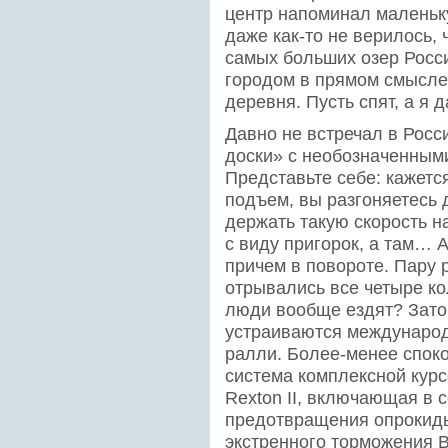
центр напоминал маленьк
даже как-то не верилось, 
самых больших озер Росси
городом в прямом смысле 
деревня. Пусть спят, а я 
Давно не встречал в Росс
доски» с необозначенными
Представьте себе: кажетс
подъем, вы разгоняетесь д
держать такую скорость н
с виду пригорок, а там… А
причем в повороте. Пару 
отрывались все четыре ко
люди вообще ездят? Зато
устраиваются международ
ралли. Более-менее споко
система комплексной кур
Rexton II, включающая в 
предотвращения опрокиды
экстренного торможения 