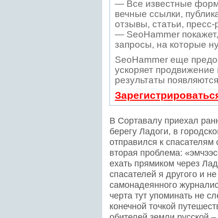
— Все известные форм
вечные ссылки, публик
отзывы, статьи, пресс-
— SeoHammer покажет, 
запросы, на которые н
SeoHammer еще предо
ускоряет продвижение в
результаты появляются
Зарегистрироватьс
В Сортавалу приехал ран
берегу Ладоги, в городско
отправился к спасателям 
вторая проблема: «эмчээс
ехать прямиком через Лад
спасателей я другого и не
самонадеянного журналист
черта тут упоминать не сл
конечной точкой путешест
обителей земли русской 