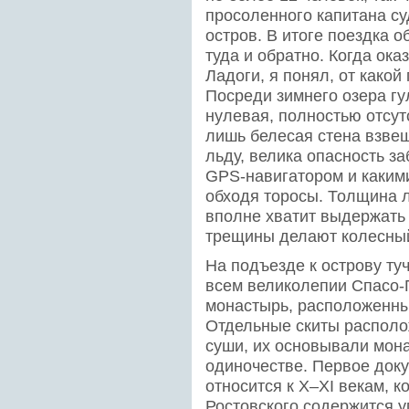
просоленного капитана су
остров. В итоге поездка 
туда и обратно. Когда ок
Ладоги, я понял, от какой
Посреди зимнего озера гу
нулевая, полностью отсут
лишь белесая стена взвеш
льду, велика опасность з
GPS-навигатором и каким
обходя торосы. Толщина ль
вполне хватит выдержать
трещины делают колесны
На подъезде к острову туч
всем великолепии Спасо
монастырь, расположенны
Отдельные скиты располо
суши, их основывали мона
одиночестве. Первое док
относится к X–XI векам, 
Ростовского содержится 