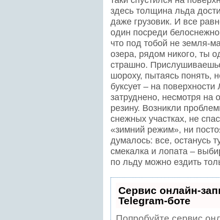
здесь толщина льда дости
даже грузовик. И все рав
один посреди белоснежно
что под тобой не земля-м
озера, рядом никого, ты о
страшно. Прислушиваешьс
шороху, пытаясь понять, 
буксует – на поверхности
затруднено, несмотря на
резину. Возникли проблем
снежных участках, не спа
«зимний режим», ни пост
думалось: все, останусь т
смекалка и лопата – выби
по льду можно ездить толь
Сервис онлайн-зап
Telegram-боте
Попробуйте сервис онл