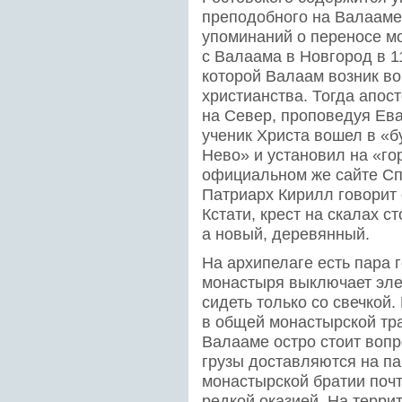
преподобного на Валааме 
упоминаний о переносе м
с Валаама в Новгород в 11
которой Валаам возник в
христианства. Тогда апо
на Север, проповедуя Ева
ученик Христа вошел в «
Нево» и установил на «го
официальном же сайте С
Патриарх Кирилл говорит о
Кстати, крест на скалах с
а новый, деревянный.
На архипелаге есть пара 
монастыря выключает эле
сидеть только со свечкой
в общей монастырской тра
Валааме остро стоит вопр
грузы доставляются на па
монастырской братии почт
редкой оказией. На террит