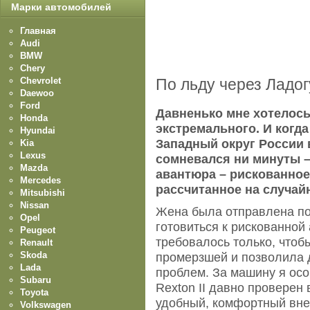
Марки автомобилей
Главная
Audi
BMW
Chery
Chevrolet
По льду через Ладог
Daewoo
Ford
Давненько мне хотелось 
Honda
экстремального. И когда
Hyundai
Западный округ России 
Kia
Lexus
сомневался ни минуты –
Mazda
авантюра – рискованное
Mercedes
рассчитанное на случай
Mitsubishi
Nissan
Жена была отправлена по
Opel
готовиться к рискованной
Peugeot
требовалось только, чтоб
Renault
Skoda
промерзшей и позволила 
Lada
проблем. За машину я осо
Subaru
Rexton II давно проверен 
Toyota
удобный, комфортный вне
Volkswagen