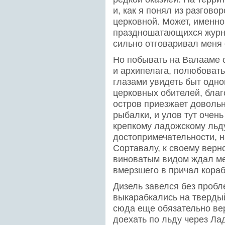
и, как я понял из разгово
церковной. Может, именно
праздношатающихся журна
сильно отговаривал меня 
Но побывать на Валааме с
и архипелага, полюбоват
глазами увидеть быт одно
церковных обителей, благо
остров приезжает доволь
рыбалки, и улов тут очен
крепкому ладожскому льд
достопримечательности, 
Сортавалу, к своему верно
виноватым видом ждал мен
вмерзшего в причал кораб
Дизель завелся без пробл
выкарабкались на твердый
сюда еще обязательно вер
доехать по льду через Ла