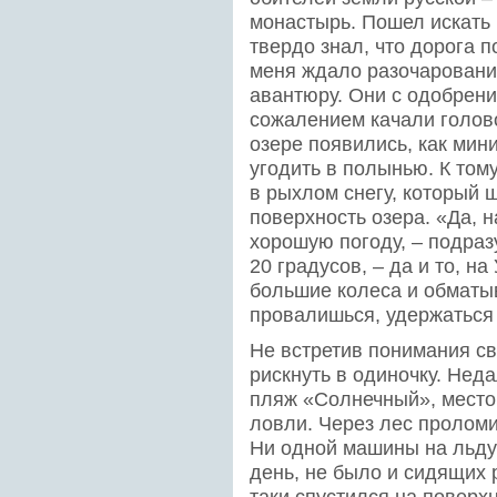
монастырь. Пошел искать
твердо знал, что дорога п
меня ждало разочаровани
авантюру. Они с одобрени
сожалением качали голово
озере появились, как мин
угодить в полынью. К том
в рыхлом снегу, который
поверхность озера. «Да, н
хорошую погоду, – подра
20 градусов, – да и то, 
большие колеса и обматыв
провалишься, удержаться 
Не встретив понимания с
рискнуть в одиночку. Нед
пляж «Солнечный», место
ловли. Через лес проломи
Ни одной машины на льду
день, не было и сидящих 
таки спустился на поверхн