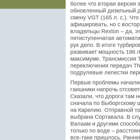
более что вторая версия 
обновленный дизельный д
смену VGT (165 л. с.). Чт
афишировать, но с востор
владельцы Rexton – да, эт
пятиступенчатая автомати
рук дело. В итоге турбир
развивает мощность 186 л
максимуме. Трансмиссия T
переключения передач Th
подрулевые лепестки пер
Первые проблемы началис
гаишники напрочь отсовет
Сказали, что дороги там 
сначала по Выборгскому ш
на Карелию. Отправной т
выбрана Сортавала. В слу
Валаам и другими способа
только по воде – расстоя
все-таки пришлось. Ранне