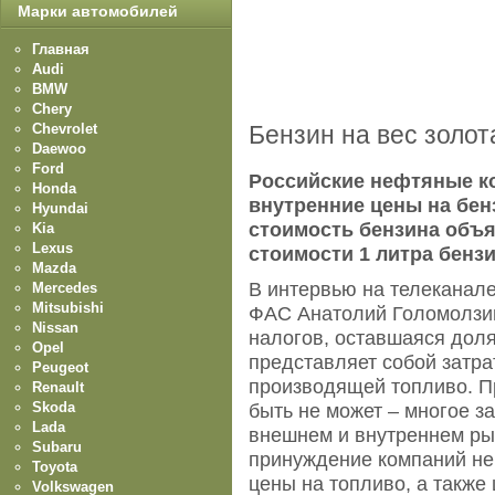
Марки автомобилей
Главная
Audi
BMW
Chery
Chevrolet
Бензин на вес золот
Daewoo
Ford
Российские нефтяные к
Honda
внутренние цены на бен
Hyundai
стоимость бензина объя
Kia
Lexus
стоимости 1 литра бенз
Mazda
В интервью на телеканал
Mercedes
Mitsubishi
ФАС Анатолий Голомолзин
Nissan
налогов, оставшаяся доля
Opel
представляет собой затра
Peugeot
производящей топливо. П
Renault
Skoda
быть не может – многое з
Lada
внешнем и внутреннем ры
Subaru
принуждение компаний не
Toyota
цены на топливо, а также
Volkswagen