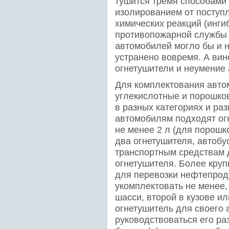
тушится тремя способами 
изолированием от поступ
химических реакций (инги
противопожарной службы 
автомобилей могло бы и н
устранено вовремя. А ви
огнетушители и неумение 
Для комплектования авт
углекислотные и порошко
в разных категориях и ра
автомобилям подходят ог
не менее 2 л (для порошк
два огнетушителя, автобу
транспортным средствам 
огнетушителя. Более круп
для перевозки нефтепрод
укомплектовать не менее,
шасси, второй в кузове ил
огнетушитель для своего
руководствоваться его ра