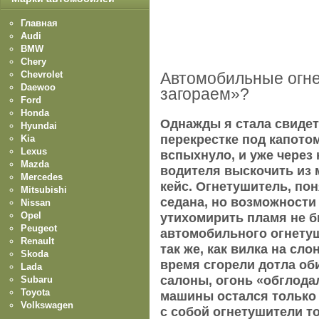
Главная
Audi
BMW
Chery
Chevrolet
Автомобильные огнет
Daewoo
загораем»?
Ford
Honda
Однажды я стала свидет
Hyundai
перекрестке под капотом
Kia
Lexus
вспыхнуло, и уже через
Mazda
водителя выскочить из 
Mercedes
кейс. Огнетушитель, пон
Mitsubishi
седана, но возможности
Nissan
Opel
утихомирить пламя не б
Peugeot
автомобильного огнетуш
Renault
так же, как вилка на сло
Skoda
время сгорели дотла оби
Lada
салоны, огонь «обглодал
Subaru
Toyota
машины остался только 
Volkswagen
с собой огнетушители то