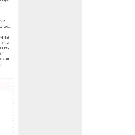
сы
соб
начала
ом вы
-то и
звать.
ыт
то на
и