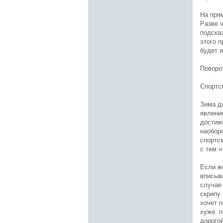
На пря
Разве 
подска
этого 
будет и
Поворо
Спортс
Зима д
явление
достиж
наоборо
спортс
с тем ч
Если ж
вписыв
случае
скрипу
хочет 
хуже: 
дорогой