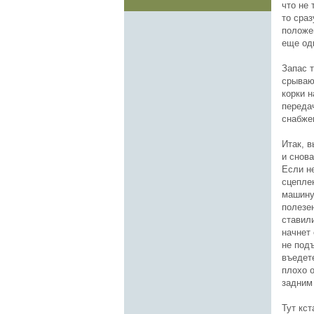
что не 
то сраз
положе
еще од
Запас т
срываю
корки н
передач
снабже
Итак, 
и снов
Если не
сцепле
машину
полезе
ставил
начнет 
не подъ
въедете
плохо 
задним 
Тут кст