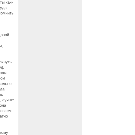
ты как-
куда
помнить
довой
и,
охнуть
я).
ажал
бом
вольно
юда
ль
о, лучше
гона
Совсем
атно
отому