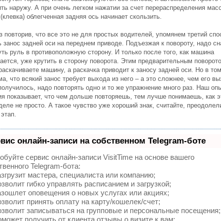
ить наружу. А при очень легком нажатии за счет перераспределения мас
(клевка) облегченная задняя ось начинает скользить.
 повторив, что все это не для простых водителей, упомянем третий спо
ь занос задней оси на переднем приводе. Подъезжая к повороту, надо с
уть руль в противоположную сторону. И только после того, как машина
ается, уже крутить в сторону поворота. Этим предварительным поворот
раскачиваете машину, а раскачка приводит к заносу задней оси. Но в том
а, что всякий занос требует выхода из него – а это сложнее, чем его вы
получилось, надо повторять одно и то же упражнение много раз. Наш оп
ия показывает, что чем дольше повторяешь, тем лучше понимаешь, как э
еле не просто. А такое чувство уже хороший знак, считайте, преодолел
 этап.
вис онлайн-записи на собственном Telegram-боте
обуйте сервис онлайн-записи VisitTime на основе вашего
твенного Telegram-бота:
згрузит мастера, специалиста или компанию;
зволит гибко управлять расписанием и загрузкой;
зошлет оповещения о новых услугах или акциях;
зволит принять оплату на карту/кошелек/счет;
зволит записываться на групповые и персональные посещения;
может получить от клиента отзывы о визите к вам;