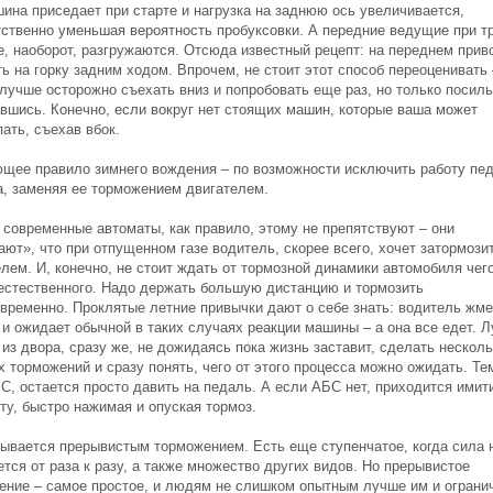
шина приседает при старте и нагрузка на заднюю ось увеличивается,
тственно уменьшая вероятность пробуксовки. А передние ведущие при т
е, наоборот, разгружаются. Отсюда известный рецепт: на переднем прив
ь на горку задним ходом. Впрочем, не стоит этот способ переоценивать 
 лучше осторожно съехать вниз и попробовать еще раз, но только посил
авшись. Конечно, если вокруг нет стоящих машин, которые ваша может
ать, съехав вбок.
щее правило зимнего вождения – по возможности исключить работу пе
а, заменяя ее торможением двигателем.
 современные автоматы, как правило, этому не препятствуют – они
ют», что при отпущенном газе водитель, скорее всего, хочет затормози
лем. И, конечно, не стоит ждать от тормозной динамики автомобиля чего
естественного. Надо держать большую дистанцию и тормозить
овременно. Проклятые летние привычки дают о себе знать: водитель жме
 и ожидает обычной в таких случаях реакции машины – а она все едет. 
из двора, сразу же, не дожидаясь пока жизнь заставит, сделать несколь
 торможений и сразу понять, чего от этого процесса можно ожидать. Тем
С, остается просто давить на педаль. А если АБС нет, приходится имит
ту, быстро нажимая и опуская тормоз.
зывается прерывистым торможением. Есть еще ступенчатое, когда сила 
тся от раза к разу, а также множество других видов. Но прерывистое
ение – самое простое, и людям не слишком опытным лучше им и ограни