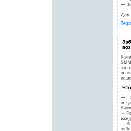
— Вк
Для 
Зар
Заб
воз
Кажд
SMM
заня
испо
ваше
Что
— Пр
поку
бирж
— Ре
ежед
— Вс
публ