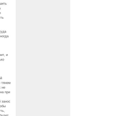
ьшить
а
е
ять
куда
ногда
ит, и
ько
ой
и тянем
к не
на при
 занос
тобы
ть,
 будет