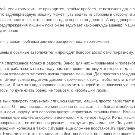
мой, если тормозить не приходится, особых проблем не возникает даже 
что заднеприводную машину может чуть водить из стороны в сторону, и 
зывает водителю, что не все сегодня хорошо на дорогах. А переднеприв
предупреждения лишен – пока он не задумает какой-нибудь маневр, маши
дти ровно.
т – главная проблема зимнего вождения после торможения.
мены и обычные автолюбители проходят поворот абсолютно по-разному.
ля спортсменов только в радость. Занос для них – привычное и полезно
, а отрабатывать его на льду намного проще, потому что скорость для
ения желаемого эффекта нужна гораздо меньшая. Для простого граждан
т. Зимой всякий водитель должен стремиться к тому, чтобы не стать не
меном. Для этого надо заранее затормозить и перейти на пониженную пе
тобы по дуге ехать ровно, не тормозя, с небольшим газом.
е вы к повороту подъехали слишком быстро, машина просто перестает в
аться. От типа привода это совершенно не зависит – любой автомобиль 
 выносит наружу, что сопровождается неприятным скрипом колес. Именн
 неопытные водители обычно и понимают, что не все гладко. Когда маши
поворачивать, естественная реакция – закрутить руль сильнее. Получает
передним колесам в такой ситуации еще сложнее восстановить сцеплени
. Едва ли у кого-то это получится без тренировки, но в принципе прави