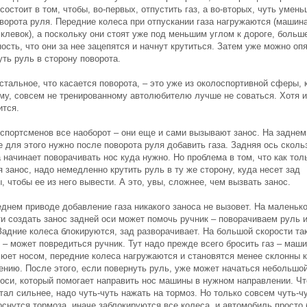
состоит в том, чтобы, во-первых, отпустить газ, а во-вторых, чуть умен
оворота руля. Передние колеса при отпускании газа нагружаются (машин
клевок), а поскольку они стоят уже под меньшим углом к дороге, больш
ость, что они за нее зацепятся и начнут крутиться. Затем уже можно оп
ть руль в сторону поворота.
стальное, что касается поворота, – это уже из околоспортивной сферы, 
му, совсем не тренированному автолюбителю лучше не соваться. Хотя и
ится.
 спортсменов все наоборот – они еще и сами вызывают занос. На заднем
 для этого нужно после поворота руля добавить газа. Задняя ось скольз
начинает поворачивать нос куда нужно. Но проблема в том, что как тол
 занос, надо немедленно крутить руль в ту же сторону, куда несет зад
 чтобы ее из него вывести. А это, увы, сложнее, чем вызвать занос.
еднем приводе добавление газа никакого заноса не вызовет. На маленьк
ти создать занос задней оси может помочь ручник – поворачиваем руль 
Задние колеса блокируются, зад разворачивает. На большой скорости та
 – может повредиться ручник. Тут надо прежде всего бросить газ – маши
люет носом, передние колеса нагружаются и становятся менее склонны к
ению. После этого, если повернуть руль, уже может начаться небольшой
 оси, который помогает направить нос машины в нужном направлении. Ч
тал сильнее, надо чуть-чуть нажать на тормоз. Но только совсем чуть-чу
оснутся тормоза, иначе заблокируются все колеса, и автомобиль просто