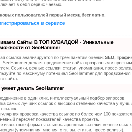
лючает в себя сервис чаевых.
новых пользователей первый месяц бесплатно.
егистрироваться в сервисе
иваем Сайты В ТОП КУВАЛДОЙ - Уникальные
можности от SeoHammer
ая ссылка анализируется по трем пакетам оценки:
SEO, Трафик
.
SeoHammer делает продвижение сайта прозрачным и простым
тием. Ссылки, вечные ссылки, статьи, упоминания, пресс-релизы
льзуйте по максимуму потенциал SeoHammer для продвижения
го сайта.
 умеет делать SeoHammer
одвижение в один клик, интеллектуальный подбор запросов,
пка самых лучших ссылок с высокой степенью качества у лучш
 ссылок.
гулярная проверка качества ссылок по более чем 100 показате
невный пересчет показателей качества проекта.
е известные форматы ссылок: арендные ссылки, вечные ссылк
икации (упоминания, мнения, отзывы, статьи, пресс-релизы).