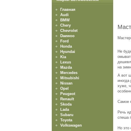
Главная
Audi
BMW
Chery
Маст
Chevrolet
Daewoo
Мастер
Ford
Honda
Не буде
Hyundai
омывате
Kia
дешевл
Lexus
на зим
Mazda
Mercedes
А вот 
Mitsubishi
иногда
Nissan
хуже, ч
Opel
особен
Peugeot
Renault
Самое 
Skoda
Lada
Речь ид
Subaru
спеша 
Toyota
Volkswagen
Но это