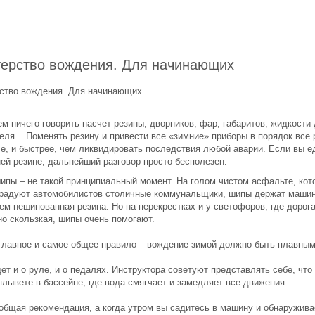
ерство вождения. Для начинающих
ство вождения. Для начинающих
м ничего говорить насчет резины, дворников, фар, габаритов, жидкости
ля... Поменять резину и привести все «зимние» приборы в порядок все 
е, и быстрее, чем ликвидировать последствия любой аварии. Если вы е
ней резине, дальнейший разговор просто бесполезен.
шипы – не такой принципиальный момент. На голом чистом асфальте, ко
 радуют автомобилистов столичные коммунальщики, шипы держат маши
ем нешипованная резина. Но на перекрестках и у светофоров, где дорога
но скользкая, шипы очень помогают.
главное и самое общее правило – вождение зимой должно быть плавным
ет и о руле, и о педалях. Инструктора советуют представлять себе, что
плывете в бассейне, где вода смягчает и замедляет все движения.
 общая рекомендация, а когда утром вы садитесь в машину и обнаружива