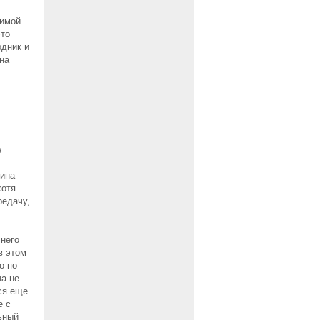
зимой.
это
одник и
на
е
ина –
хотя
редачу,
 него
в этом
о по
на не
ся еще
е с
льный