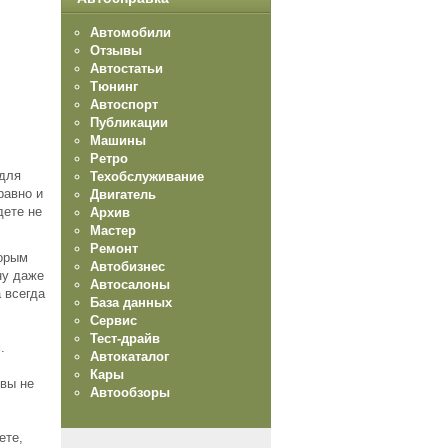
Автомобили
Отзывы
Автостатьи
Тюнинг
Автоспорт
Публикации
Машины
Ретро
 для
Техобслуживание
равно и
Двигатель
дете не
Архив
Мастер
Ремонт
торым
Автобизнес
ну даже
Автосалоны
 всегда
База данных
Сервис
Тест-драйв
.
Автокаталог
Кары
 вы не
Автообзоры
ете,