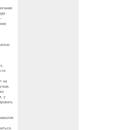
рогании
оде
–
ьнее
далью
ть
-то
т на
Лучше,
ко
, у
ировать
нажатия
читься.