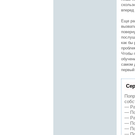
скольз
вперед 
Еще раз
вызват
поверн
послуш
как бы 
проблем
Чтобы 
обучен
самом д
первый
Сер
Попр
собс
— Ра
— По
— Ра
— По
— По
— По