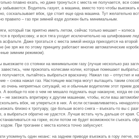
только плавно ехать, но даже тронуться с места не получается, все сове
у забываются. Водитель газует, а машина, вместо того чтобы выезжать 
но, соскальзывает вбок, где стоит еще одна машина. Тут желательно вс
но правило – газ при зимней езде должен быть минимальным.
яги, который так приятно иметь летом, сейчас только мешает – колеса
тся в пробуксовку, и вся тяга уходит исключительно на шлифование ле
а асфальте. Даже трогаться с места зимой иногда приходится на второй
е (не зря же по этому принципу работают многие автоматические коробк
нные зимним режимом).
вы выезжаете со стоянки на минимальном газу (лучше несколько раз загл
а завестись, чем прокопать колесами колеи, которые помешают выбратьс
 получается, пытайтесь выбраться враскачку. Нажал газ – отпустил и н
ние – снова нажал газ. Настоящие мастера могут вытащить таким спосо
 из очень неприятных ситуаций, но и обычным водителям этот прием до
н. А вообще-то кое о чем не мешало подумать еще накануне, когда ее с
и – не заезжать впритирку к другим машинам, чтобы, если ваш автомоби
скользить вбок, не упереться в них. А если останавливаетесь ненадолг
езжать близко к тротуару, где больше всего снега – въехать-то вы с раз
, а выбраться обратно не удастся. Лучше встать чуть дальше от края. 
останавливаться на горке, если потом не будет возможности съехать обр
ходом. При трогании с места колеса точно забуксуют.
ати упомянуть один нюанс: на заднем приводе въезжать в гору легче, п