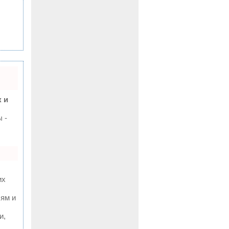
 и
 -
их
лям и
и,