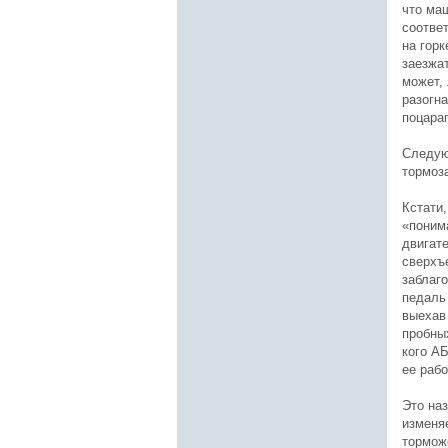
что ма
соотве
на горк
заезжат
может,
разогн
поцарап
Следую
тормоз
Кстати,
«понима
двигате
сверхъ
заблаг
педаль
выехав 
пробных
кого АБ
ее рабо
Это на
изменяе
тормож