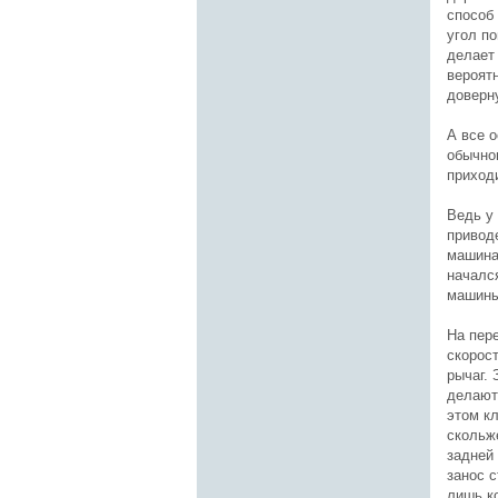
способ 
угол п
делает 
вероятн
доверну
А все о
обычно
приход
Ведь у
приводе
машина 
начался
машины,
На пер
скорос
рычаг. 
делают
этом к
скольж
задней
занос с
лишь к