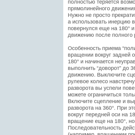
полностью теряется возм
прямолинейного движения 
Нужно не просто прекрати
а использовать инерцию 
повернулся еще на 180° 
движению после полного р
Особенность приема “поли
вращении вокруг задней о
180° и начинается неупра
выполнить “доворот” до 3
движению. Выключите сце
рулевое колесо навстреч
разворота вы успели повер
можете ограничиться тол
Включите сцепление и вы
разворота на 360°. При э
вокруг передней оси на 1
вращение еще на 180°, но в
Последовательность дейс
(например, вращением про