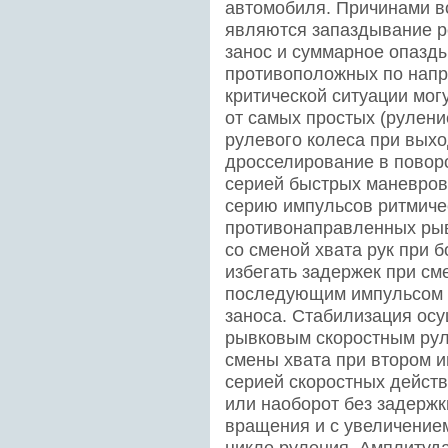
автомобиля. Причинами в
являются запаздывание р
занос и суммарное опазды
противоположных по напр
критической ситуации мог
от самых простых (рулени
рулевого колеса при выхо
дросселирование в повор
серией быстрых маневров 
серию импульсов ритмиче
противонаправленных рыв
со сменой хвата рук при 
избегать задержек при с
последующим импульсом с
заноса. Стабилизация ос
рывковым скоростным рул
смены хвата при втором 
серией скоростных дейст
или наоборот без задерж
вращения и с увеличение
цикле руления. Амплитуд