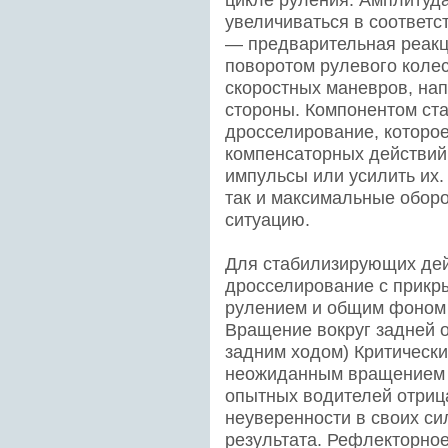
увеличиваться в соответс
— предварительная реакц
поворотом рулевого коле
скоростных маневров, на
стороны. Компонентом ст
дросселирование, которо
компенсаторных действий
импульсы или усилить их.
так и максимальные оборо
ситуацию.
Для стабилизирующих дей
дросселирование с прикры
рулением и общим фоном
Вращение вокруг задней о
задним ходом) Критически
неожиданным вращением 
опытных водителей отриц
неуверенности в своих си
результата. Рефлекторно