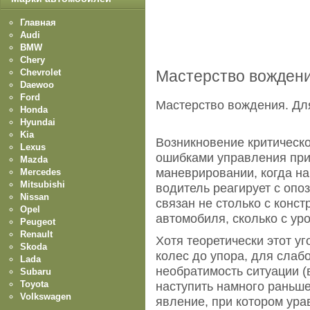
Главная
Audi
BMW
Chery
Chevrolet
Мастерство вождени
Daewoo
Ford
Мастерство вождения. Д
Honda
Hyundai
Kia
Возникновение критическо
Lexus
ошибками управления при
Mazda
маневрировании, когда на
Mercedes
Mitsubishi
водитель реагирует с опо
Nissan
связан не столько с конс
Opel
автомобиля, сколько с ур
Peugeot
Renault
Хотя теоретически этот у
Skoda
колес до упора, для сла
Lada
необратимость ситуации 
Subaru
Toyota
наступить намного раньше
Volkswagen
явление, при котором ур