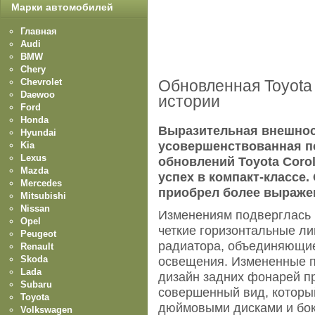
Марки автомобилей
Главная
Audi
BMW
Chery
Chevrolet
Обновленная Toyota 
Daewoo
истории
Ford
Honda
Выразительная внешнос
Hyundai
усовершенствованная по
Kia
Lexus
обновлений Toyota Coro
Mazda
успех в компакт-классе
Mercedes
приобрел более выраже
Mitsubishi
Nissan
Изменениям подверглась п
Opel
четкие горизонтальные л
Peugeot
радиатора, объединяющи
Renault
Skoda
освещения. Измененные п
Lada
дизайн задних фонарей п
Subaru
совершенный вид, которы
Toyota
дюймовыми дисками и бо
Volkswagen