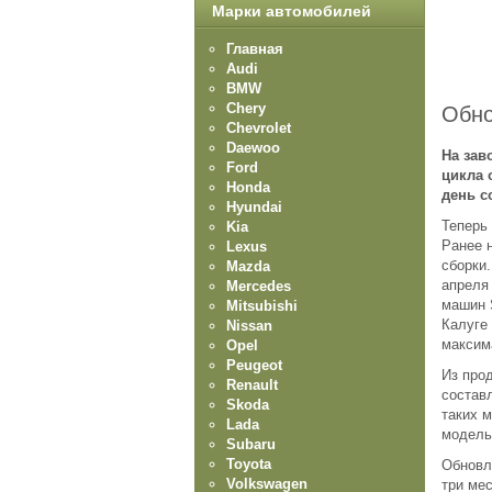
Марки автомобилей
Главная
Audi
BMW
Chery
Обно
Chevrolet
Daewoo
На зав
Ford
цикла 
Honda
день с
Hyundai
Теперь
Kia
Ранее 
Lexus
сборки.
Mazda
апреля 
Mercedes
машин S
Mitsubishi
Калуге
Nissan
максим
Opel
Peugeot
Из про
Renault
состав
Skoda
таких 
Lada
модель
Subaru
Toyota
Обновл
Volkswagen
три ме