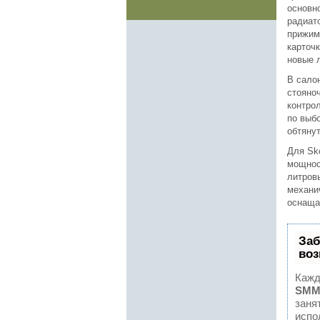
основн
радиат
прижим
карточ
новые 
В сало
стояно
контро
по выб
обтянут
Для Sk
мощност
литровы
механи
оснаща
Заб
воз
Кажд
SMM
заня
испо