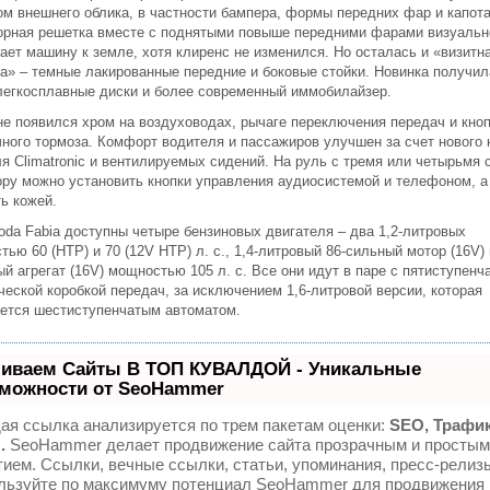
ом внешнего облика, в частности бампера, формы передних фар и капота
орная решетка вместе с поднятыми повыше передними фарами визуальн
ает машину к земле, хотя клиренс не изменился. Но осталась и «визитн
ка» – темные лакированные передние и боковые стойки. Новинка получил
легкосплавные диски и более современный иммобилайзер.
не появился хром на воздуховодах, рычаге переключения передач и кно
чного тормоза. Комфорт водителя и пассажиров улучшен за счет нового 
ля Climatronic и вентилируемых сидений. На руль с тремя или четырьмя 
ору можно установить кнопки управления аудиосистемой и телефоном, а
ь кожей.
oda Fabia доступны четыре бензиновых двигателя – два 1,2-литровых
ью 60 (HTP) и 70 (12V HTP) л. с., 1,4-литровый 86-сильный мотор (16V) 
й агрегат (16V) мощностью 105 л. с. Все они идут в паре с пятиступенч
ческой коробкой передач, за исключением 1,6-литровой версии, которая
ется шестиступенчатым автоматом.
иваем Сайты В ТОП КУВАЛДОЙ - Уникальные
можности от SeoHammer
ая ссылка анализируется по трем пакетам оценки:
SEO, Трафик
.
SeoHammer делает продвижение сайта прозрачным и простым
тием. Ссылки, вечные ссылки, статьи, упоминания, пресс-релизы
льзуйте по максимуму потенциал SeoHammer для продвижения