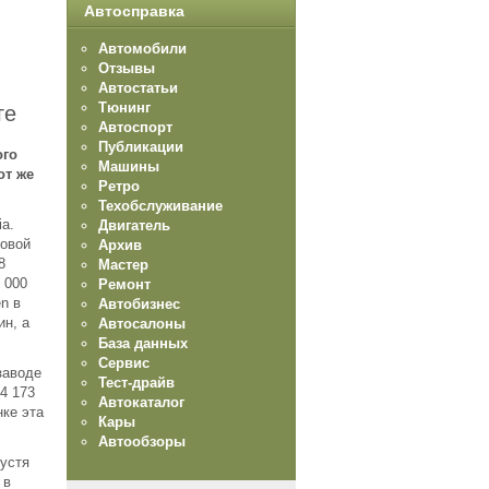
Автосправка
Автомобили
Отзывы
Автостатьи
Тюнинг
ге
Автоспорт
Публикации
ого
Машины
от же
Ретро
Техобслуживание
a.
Двигатель
ловой
Архив
8
Мастер
 000
Ремонт
n в
Автобизнес
ин, а
Автосалоны
База данных
Сервис
заводе
Тест-драйв
4 173
Автокаталог
нке эта
Кары
Автообзоры
пустя
 в