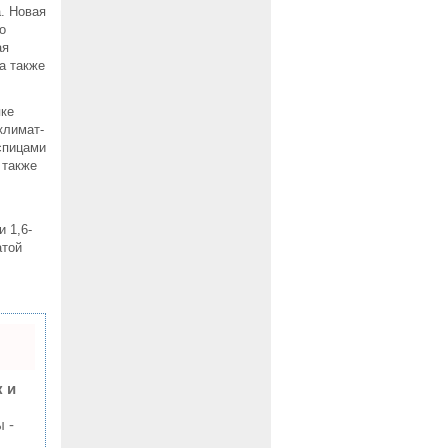
. Новая
о
ая
а также
пке
климат-
спицами
 также
и 1,6-
атой
 и
 -