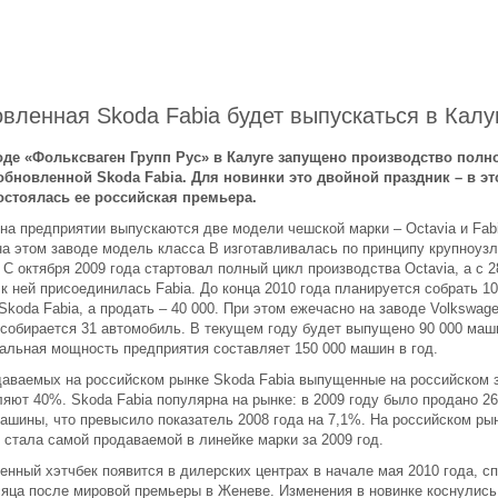
вленная Skoda Fabia будет выпускаться в Калу
оде «Фольксваген Групп Рус» в Калуге запущено производство полн
обновленной Skoda Fabia. Для новинки это двойной праздник – в эт
остоялась ее российская премьера.
 на предприятии выпускаются две модели чешской марки – Octavia и Fabi
на этом заводе модель класса В изготавливалась по принципу крупноуз
 С октября 2009 года стартовал полный цикл производства Octavia, а с 2
к ней присоединилась Fabia. До конца 2010 года планируется собрать 10
koda Fabia, а продать – 40 000. При этом ежечасно на заводе Volkswage
 собирается 31 автомобиль. В текущем году будет выпущено 90 000 маш
альная мощность предприятия составляет 150 000 машин в год.
даваемых на российском рынке Skoda Fabia выпущенные на российском 
ляют 40%. Skoda Fabia популярна на рынке: в 2009 году было продано 26
машины, что превысило показатель 2008 года на 7,1%. На российском ры
 стала самой продаваемой в линейке марки за 2009 год.
енный хэтчбек появится в дилерских центрах в начале мая 2010 года, с
сяца после мировой премьеры в Женеве. Изменения в новинке коснулись