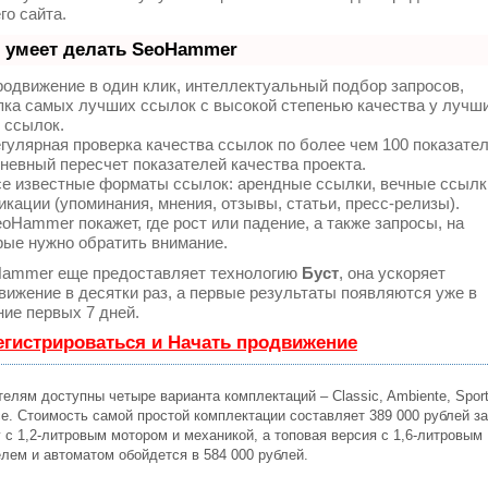
го сайта.
 умеет делать SeoHammer
одвижение в один клик, интеллектуальный подбор запросов,
пка самых лучших ссылок с высокой степенью качества у лучш
 ссылок.
гулярная проверка качества ссылок по более чем 100 показате
невный пересчет показателей качества проекта.
е известные форматы ссылок: арендные ссылки, вечные ссылк
икации (упоминания, мнения, отзывы, статьи, пресс-релизы).
oHammer покажет, где рост или падение, а также запросы, на
рые нужно обратить внимание.
ammer еще предоставляет технологию
Буст
, она ускоряет
вижение в десятки раз, а первые результаты появляются уже в
ние первых 7 дней.
егистрироваться и Начать продвижение
елям доступны четыре варианта комплектаций – Classic, Ambiente, Sport
ce. Стоимость самой простой комплектации составляет 389 000 рублей за
 с 1,2-литровым мотором и механикой, а топовая версия с 1,6-литровым
елем и автоматом обойдется в 584 000 рублей.