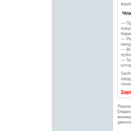
ваше
Что
— Пр
поку
бирж
— Ре
ежед
— Вс
публ
— Se
кото
SeoH
прод
тече
Зар
Покупат
Elegan
машину
двигат