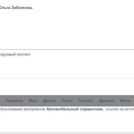
 Ольга Забелкина.
ндуемый контент
Новинки
Мир
Другое
Опыт
Советы
Данные
Вести
спользовании материалов
Автомобильный справочник
, ссылка на исто