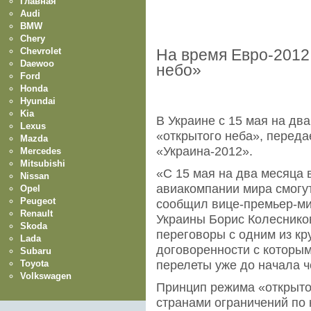
Главная
Audi
BMW
Chery
Chevrolet
На время Евро-2012
Daewoo
небо»
Ford
Honda
Hyundai
Kia
В Украине с 15 мая на дв
Lexus
«открытого неба», перед
Mazda
«Украина-2012».
Mercedes
Mitsubishi
«С 15 мая на два месяца 
Nissan
авиакомпании мира смогут
Opel
Peugeot
сообщил вице-премьер-ми
Renault
Украины Борис Колеснико
Skoda
переговоры с одним из кр
Lada
договоренности с которы
Subaru
Toyota
перелеты уже до начала 
Volkswagen
Принцип режима «открыто
странами ограничений по 