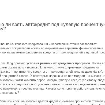
о ли взять автокредит под нулевую процентну
ку?
ивание банковского кредитования и непомерные ставки заставляют
иальных покупателей искать альтернативные варианты финансирования.
 – так называемые фирменные кредиты от производителей в нулевой про
onsulting сравнил
условия различных кредитных программ
. Но как в
ими оказываются нюансы. Главное отличие фирменных кредитов от
ких (хотя понятно, что кредиты от производителей тоже выдают банки), -
 процентной ставке. У некоторых марок она на все модели, но бывает, 
по которым хотят оживить спрос. Иногда нулевую кредитную ставку ввод
но и взять кредит на таких условиях можно только в определенный пром
, например, в течение месяца. Каковы же условия и действительно ли о
влекательны?
большой срок, на который дается кредит с нулевой процентной ставкой 