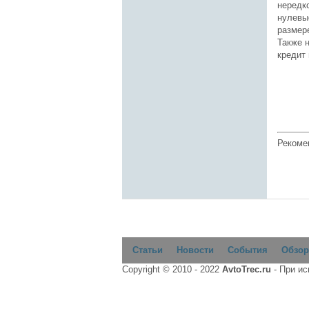
нередк
нулевы
размер
Также 
кредит
Рекоме
Статьи
Новости
События
Обзор
Copyright © 2010 - 2022
AvtoTrec.ru
- При и