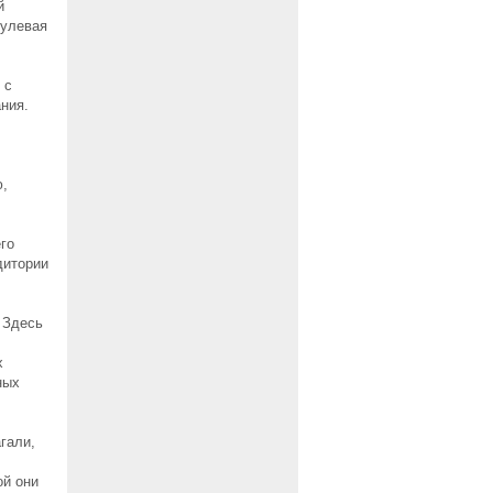
й
нулевая
 с
ания.
ю,
го
дитории
 Здесь
х
ных
гали,
ой они