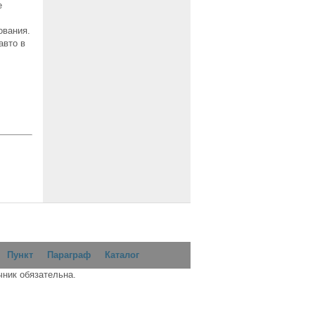
е
ования.
авто в
Пункт
Параграф
Каталог
чник обязательна.