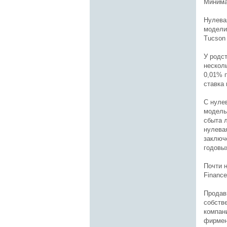
Минима
Нулевая
модели
Tucson 
У родс
несколь
0,01% 
ставка
С нуле
модель
сбыта 
нулевая
заключ
годовых
Почти 
Finance
Продав
собств
компан
фирмен