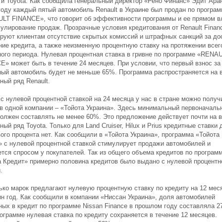
 и Toyota. Как сообщила генеральный директор «Рено Финанс» Эдит Аран
 году каждый пятый автомобиль Renault в Украине был продан по програ
LT FINANCE», что говорит об эффективности программы и ее прямом в
мулирование продаж. Прозрачные условия кредитования от Renault Finan
ируют клиентам отсутствие скрытых комиссий и штрафных санкций за до
ние кредита, а также неизменную процентную ставку на протяжении всег
ного периода. Нулевая процентная ставка в гривне по программе «RENA
E» может быть в течение 24 месяцев. При условии, что первый взнос за
ный автомобиль будет не меньше 65%. Программа распространяется на 
ный ряд Renault.
 с нулевой процентной ставкой на 24 месяца у нас в стране можно получ
 в одной компании – «Тойота Украина». Здесь минимальный первоначаль
должен составлять не менее 60%. Это предложение действует почти на 
ый ряд Toyota. Только для Land Cruiser, Hilux и Prius кредитные ставки 
ого процента нет. Как сообщили в «Тойота Украина», программа «Тойота
» с нулевой процентной ставкой стимулирует продажи автомобилей и
ется спросом у покупателей. Так из общего объема кредитов по програм
а Кредит» примерно половина кредитов было выдано с нулевой процентн
.
ько марок предлагают нулевую процентную ставку по кредиту на 12 мес
ин год. Как сообщили в компании «Ниссан Украина», доля автомобилей
ных в кредит по программе Nissan Finance в прошлом году составляла 2
ограмме нулевая ставка по кредиту сохраняется в течение 12 месяцев.