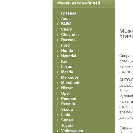
Марки автомобилей
Главная
Audi
BMW
Chery
Можн
Chevrolet
став
Daewoo
Ford
Honda
Сворач
Hyundai
потенц
Kia
из них
Lexus
ставке.
Mazda
Mercedes
AUTO-C
Mitsubishi
решающ
Nissan
банковс
Opel
нулевой
Peugeot
на те, 
Renault
акцион
Skoda
времени
Lada
уж при
Subaru
Toyota
Самый 
Volkswagen