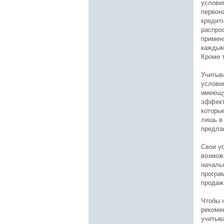
услови
первон
кредитн
распрос
примен
каждым 
Кроме 
Учитыв
услови
имеющу
эффект
которы
лишь в
предла
Свои ус
возмож
началь
програ
продаж 
Чтобы 
рекоме
учитыв