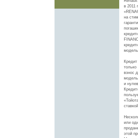
Renault
в 2011
«RENAU
на сти
гарант
погаше
кредит
FINANC
кредит
модель
Кредит
только
взнос 
модельн
и нулев
Кредит
пользу
«Тойот
ставкой
Нескол
или од
продан
этой пр