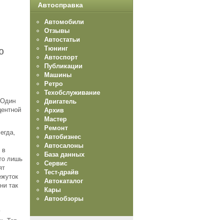
Автосправка
Автомобили
Отзывы
Автостатьи
Тюнинг
ю
Автоспорт
Публикации
Машины
Ретро
Техобслуживание
 Один
Двигатель
центной
Архив
Мастер
Ремонт
сегда,
Автобизнес
Автосалоны
 в
База данных
что лишь
Сервис
ят
Тест-драйв
ежуток
Автокаталог
ни так
Кары
Автообзоры
у