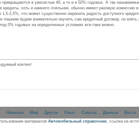
о превращаются в увесистые 40, а то и в 50% годовых. А так называемы
е кредиты, хоть и намного лояльнее, обычно имеют разовую комиссию в
е 1,5-2,5%, что может существенно омрачить радость доступного кредит
не лишним будем внимательно изучить сам кредитный договор, но взять 
 под 0% годовых на определенных условиях все-таки можно.
ндуемый контент
Новинки
Мир
Другое
Опыт
Советы
Данные
Вести
спользовании материалов
Автомобильный справочник
, ссылка на исто