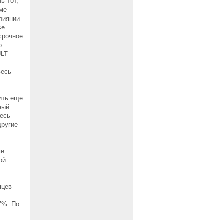
ь-Тот,
мме
лиянии
ce
срочное
о
ULT
весь
ить еще
ный
весь
другие
ме
ой
яцев
7%. По