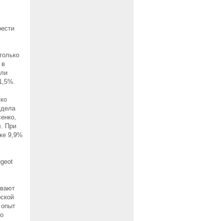
рести
только
 в
Или
1,5%.
ько
тдела
енко,
л. При
ке 9,9%
geot
ывают
рской
 опыт
По