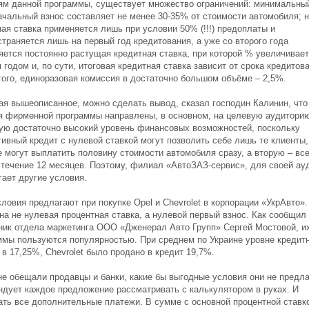
ям данной программы, существует множество ограничений: минимальны
ачальный взнос составляет не менее 30-35% от стоимости автомобиля; 
ая ставка применяется лишь при условии 50% (!!!) предоплаты и
траняется лишь на первый год кредитования, а уже со второго года
яется постоянно растущая кредитная ставка, при которой % увеличивает
годом и, по сути, итоговая кредитная ставка зависит от срока кредитов
того, единоразовая комиссия в достаточно большом объёме – 2,5%.
ая вышеописанное, можно сделать вывод, сказал господин Калинин, что
я фирменной программы направлены, в основном, на целевую аудитори
ю достаточно высокий уровень финансовых возможностей, поскольку
ивный кредит с нулевой ставкой могут позволить себе лишь те клиенты,
е могут выплатить половину стоимости автомобиля сразу, а вторую – все
 течение 12 месяцев. Поэтому, филиал «АвтоЗАЗ-сервис», для своей ау
гает другие условия.
ловия предлагают при покупке Opel и Chevrolet в корпорации «УкрАвто».
на не нулевая процентная ставка, а нулевой первый взнос. Как сообщил
ник отдела маркетинга ООО «Дженерал Авто Групп» Сергей Мостовой, и
ммы пользуются популярностью. При среднем по Украине уровне кредит
в 17,25%, Chevrolet было продано в кредит 19,7%.
не обещали продавцы и банки, какие бы выгодные условия они не предла
ндует каждое предложение рассматривать с калькулятором в руках. И
ать все дополнительные платежи. В сумме с основной процентной ставк