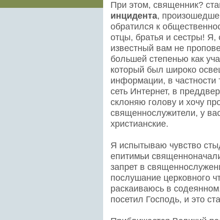
При этом, священник? ст
инцидента
, произошедше
обратился к общественнос
отцы, братья и сестры! Я
известный вам не пропове
большей степенью как уча
который был широко осве
информации, в частности 
сеть Интернет, в преддве
склоняю голову и хочу пр
священнослужители, у ва
христианские.
Я испытываю чувство стыд
епитимьи священноначал
запрет в священнослужени
послушание церковного чт
раскаиваюсь в содеянном
посетил Господь, и это с