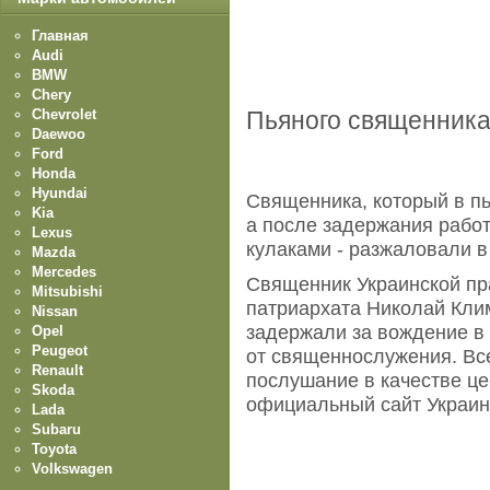
Главная
Audi
BMW
Chery
Chevrolet
Пьяного cвященник
Daewoo
Ford
Honda
Hyundai
Священника, который в пь
Kia
а после задержания работ
Lexus
кулаками - разжаловали в
Mazda
Mercedes
Священник Украинской пр
Mitsubishi
патриархата Николай Клим
Nissan
задержали за вождение в 
Opel
Peugeot
от священнослужения. Все
Renault
послушание в качестве це
Skoda
официальный сайт Украин
Lada
Subaru
Toyota
Volkswagen