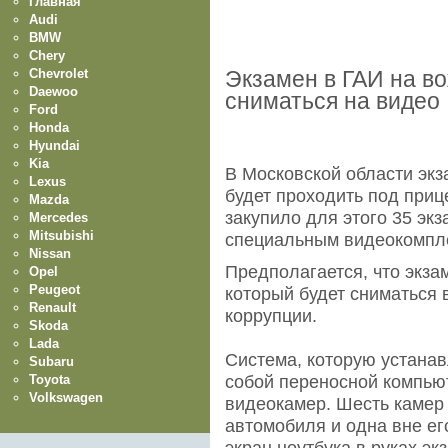
Главная
Audi
BMW
Chery
Chevrolet
Экзамен в ГАИ на в
Daewoo
сниматься на видео
Ford
Honda
Hyundai
Kia
В Московской области экз
Lexus
будет проходить под при
Mazda
закупило для этого 35 эк
Mercedes
Mitsubishi
специальным видеокомпл
Nissan
Предполагается, что экза
Opel
Peugeot
который будет сниматься
Renault
коррупции.
Skoda
Lada
Система, которую устана
Subaru
Toyota
собой переносной компью
Volkswagen
видеокамер. Шесть камер
автомобиля и одна вне ег