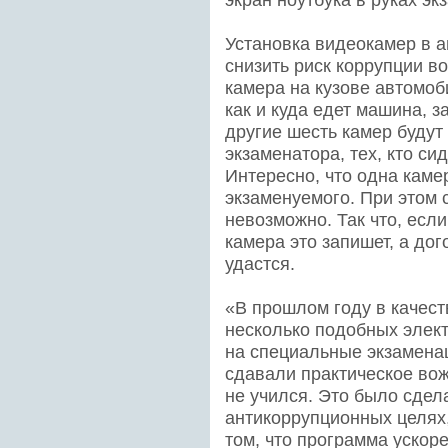
экран ноутбука в руках эк
Установка видеокамер в 
снизить риск коррупции в
камера на кузове автомоб
как и куда едет машина, з
другие шесть камер будут
экзаменатора, тех, кто си
Интересно, что одна каме
экзаменуемого. При этом с
невозможно. Так что, если
камера это запишет, а дог
удастся.
«В прошлом году в качес
несколько подобных элек
на специальные экзамена
сдавали практическое вож
не учился. Это было сдела
антикоррупционных целях,
том, что программа ускоре