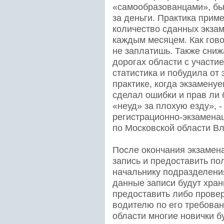
«самообразованцами», бы
за деньги. Практика приме
количество сданных экзам
каждым месяцем. Как гово
не заплатишь. Также сниж
дорогах области с участи
статистика и побудила от
практике, когда экзаменуе
сделал ошибки и прав ли
«неуд» за плохую езду», 
регистрационно-экзамен
по Московской области В
После окончания экзамена
запись и предоставить по
начальнику подразделения
данные записи будут хран
предоставить либо прове
водителю по его требован
области многие новички б