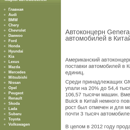
Главная
Audi
BMW
Chery
Chevrolet
Автоконцерн General
Daewoo
автомобилей в Кита
Ford
Honda
Hyundai
Kia
Американский автоконцерн
Lexus
поставки автомобилей в К
Mazda
единиц.
Mercedes
Mitsubishi
Среди принадлежащих GM 
Nissan
упали на 20% до 54,4 тыс
Opel
Peugeot
106,57 тысячи машин. Вме
Renault
Buick в Китай немного пов
Skoda
рост был отмечен и для мо
Lada
почти 3 тысяч автомобиле
Subaru
Toyota
Volkswagen
В целом в 2012 году прод