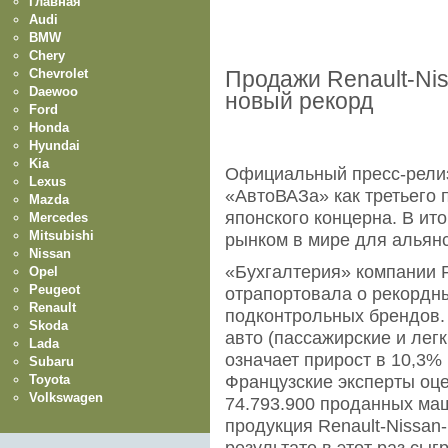
Главная
Audi
BMW
Chery
Chevrolet
Продажи Renault-Nis
Daewoo
новый рекорд
Ford
Honda
Hyundai
Kia
Официальный пресс-релиз
Lexus
«АвтоВАЗа» как третьего 
Mazda
японского концерна. В ит
Mercedes
Mitsubishi
рынком в мире для альянс
Nissan
«Бухгалтерия» компании R
Opel
Peugeot
отрапортовала о рекордн
Renault
подконтрольных брендов. 
Skoda
авто (пассажирские и лег
Lada
означает прирост в 10,3%
Subaru
Toyota
Французские эксперты оц
Volkswagen
74.793.900 проданных маш
продукция Renault-Nissan