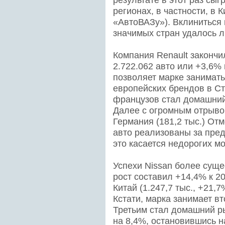
результате в этот раз сы
регионах, в частности, в 
«АвтоВАЗу»). Вклиниться
значимых стран удалось 
Компания Renault закончи
2.722.062 авто или +3,6% 
позволяет марке занимать
европейских брендов в С
французов стал домашний 
Далее с огромным отрывом
Германия (181,2 тыс.) От
авто реализованы за пре
это касается недорогих м
Успехи Nissan более суще
рост составил +14,4% к 2
Китай (1.247,7 тыс., +21,7
Кстати, марка занимает в
Третьим стал домашний р
на 8,4%, остановившись на