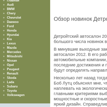
Главная
Audi
BMW
Chery
Chevrolet
Обзор новинок Детр
Daewoo
Ford
Honda
Hyundai
Детройтский автосалон 20
Kia
большого числа новинок 
Lexus
Mazda
В минувшие выходные зак
Mercedes
автосалон 2012. В его ра
Mitsubishi
автомобильные компании,
Nissan
последние достижения и 
Opel
Peugeot
будут определять направ
Renault
Несколько лет назад тогд
Skoda
Lada
Боб Лутц объяснял мне, 
Subaru
наплевать на экологическ
Toyota
главными критериями выб
Volkswagen
мощностные и скоростные 
яркий дизайн. Справедли