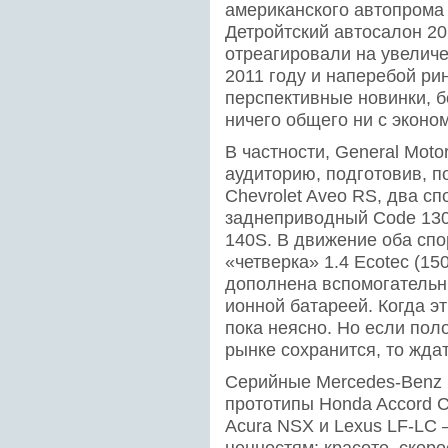
американского автопрома
Детройтский автосалон 20
отреагировали на увелич
2011 году и наперебой ри
перспективные новинки, б
ничего общего ни с эконо
В частности, General Mot
аудиторию, подготовив, п
Chevrolet Aveo RS, два с
заднеприводный Code 130
140S. В движение оба спо
«четверка» 1.4 Ecotec (150
дополнена вспомогательн
ионной батареей. Когда э
пока неясно. Но если по
рынке сохранится, то жда
Серийные Mercedes-Benz S
прототипы Honda Accord C
Acura NSX и Lexus LF-LC 