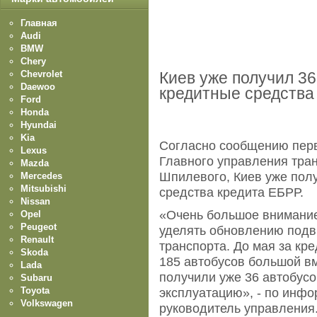
Главная
Audi
BMW
Chery
Chevrolet
Киев уже получил 36
Daewoo
кредитные средств
Ford
Honda
Hyundai
Kia
Согласно сообщению перв
Lexus
Главного управления тран
Mazda
Шпилевого, Киев уже полу
Mercedes
Mitsubishi
средства кредита ЕБРР.
Nissan
«Очень большое внимание 
Opel
Peugeot
уделять обновлению подв
Renault
транспорта. До мая за к
Skoda
185 автобусов большой в
Lada
получили уже 36 автобусо
Subaru
Toyota
эксплуатацию», - по инфор
Volkswagen
руководитель управления