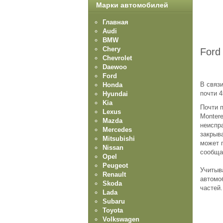
Марки автомобилей
Главная
Audi
BMW
Chery
Ford
Chevrolet
Daewoo
Ford
В связ
Honda
почти 
Hyundai
Kia
Почти п
Lexus
Montere
Mazda
неиспра
Mercedes
закрыв
Mitsubishi
может 
Nissan
сообща
Opel
Peugeot
Учитыв
Renault
автомо
Skoda
частей.
Lada
Subaru
Toyota
Volkswagen