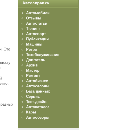
Автосправка
Автомобили
Отзывы
Автостатьи
Тюнинг
Автоспорт
Публикации
Машины
и. Это
Ретро
Техобслуживание
Двигатель
ercury
Архив
я
Мастер
Ремонт
й
Автобизнес
анию,
Автосалоны
База данных
Сервис
Тест-драйв
правных
Автокаталог
Кары
Автообзоры