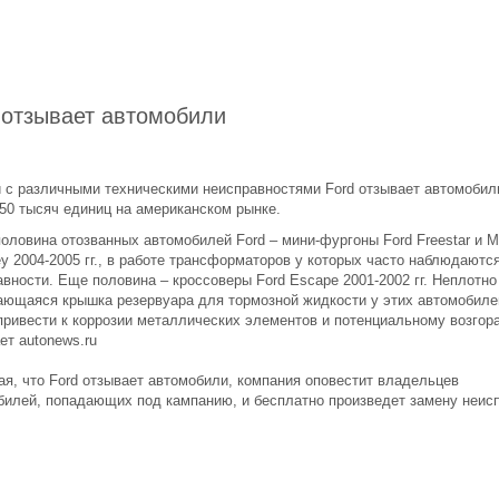
 отзывает автомобили
и с различными техническими неисправностями Ford отзывает автомобил
450 тысяч единиц на американском рынке.
оловина отозванных автомобилей Ford – мини-фургоны Ford Freestar и M
y 2004-2005 гг., в работе трансформаторов у которых часто наблюдаютс
вности. Еще половина – кроссоверы Ford Escape 2001-2002 гг. Неплотно
ающаяся крышка резервуара для тормозной жидкости у этих автомобиле
привести к коррозии металлических элементов и потенциальному возгор
ет autonews.ru
ая, что Ford отзывает автомобили, компания оповестит владельцев
билей, попадающих под кампанию, и бесплатно произведет замену неис