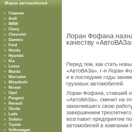
Марки автомобилей
Главная
Audi
BMW
Chery
Chevrolet
Лоран Фофана назн
Daewoo
качеству «АвтоВАЗа
Ford
Honda
Hyundai
Kia
Перед тем, как стать нов
Lexus
«АвтоВАЗа», г-н Лоран Фо
Mazda
и в последние годы заним
Mercedes
Mitsubishi
грузовых автомобилей.
Nissan
Лоран Фофана, ставший н
Opel
Peugeot
«АвтоВАЗа», сменит на э
Renault
заканчившего свою работу
Skoda
завершением трехлетнего 
Lada
возглавит предприятие п
Subaru
Toyota
автомобилей в компании R
Volkswagen