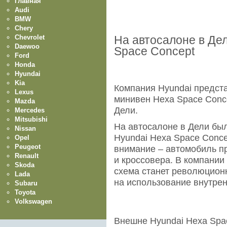
Главная
Audi
BMW
Chery
Chevrolet
На автосалоне в Де
Daewoo
Space Concept
Ford
Honda
Hyundai
Kia
Компания Hyundai предс
Lexus
минивен Hexa Space Conc
Mazda
Дели.
Mercedes
Mitsubishi
На автосалоне в Дели бы
Nissan
Hyundai Hexa Space Conce
Opel
Peugeot
внимание – автомобиль п
Renault
и кроссовера. В компании
Skoda
схема станет революционн
Lada
на использование внутрен
Subaru
Toyota
Volkswagen
Внешне Hyundai Hexa Spa