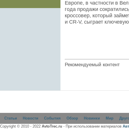
Европе, в частности в Вел
года продажи сократились
кроссовер, который займе
и CR-V, сыграет ключевую
Рекомендуемый контент
Статьи
Новости
События
Обзор
Новинки
Мир
Друг
Copyright © 2010 - 2022
AvtoTrec.ru
- При использовании материалов
Ав