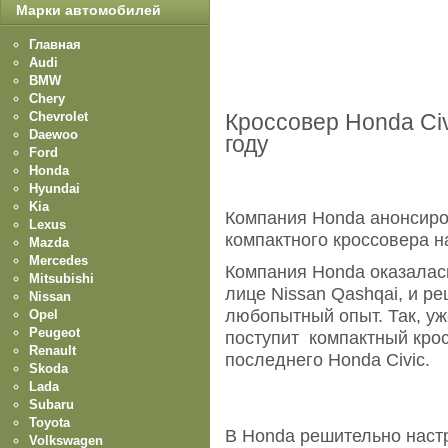
Марки автомобилей
Главная
Audi
BMW
Chery
Chevrolet
Кроссовер Honda Ci
Daewoo
году
Ford
Honda
Hyundai
Kia
Компания Honda анонсиро
Lexus
компактного кроссовера на
Mazda
Mercedes
Компания Honda оказалась
Mitsubishi
лице Nissan Qashqai, и р
Nissan
любопытный опыт. Так, у
Opel
Peugeot
поступит компактный крос
Renault
последнего Honda Civic.
Skoda
Lada
Subaru
Toyota
В Honda решительно наст
Volkswagen