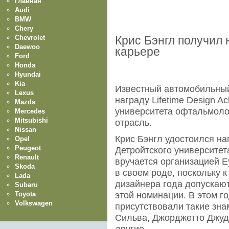
Главная
Audi
BMW
Chery
Chevrolet
Крис Бэнгл получил 
Daewoo
карьере
Ford
Honda
Hyundai
Kia
Известный автомобильный
Lexus
награду Lifetime Design A
Mazda
университета офтальмоло
Mercedes
Mitsubishi
отрасль.
Nissan
Крис Бэнгл удостоился наг
Opel
Peugeot
Детройтского университе
Renault
вручается организацией E
Skoda
в своем роде, поскольку 
Lada
дизайнера года допускаю
Subaru
Toyota
этой номинации. В этом г
Volkswagen
присутствовали такие зна
Сильва, Джорджетто Джу