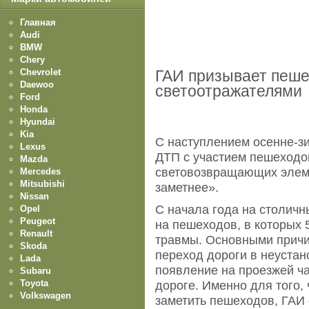
Главная
Audi
BMW
Chery
Chevrolet
ГАИ призывает пеше
Daewoo
светоотражателями
Ford
Honda
Hyundai
Kia
С наступлением осенне-зи
Lexus
ДТП с участием пешеходов
Mazda
световозвращающих элеме
Mercedes
Mitsubishi
заметнее».
Nissan
С начала года на столичн
Opel
Peugeot
на пешеходов, в которых 
Renault
травмы. Основными причи
Skoda
переход дороги в неуста
Lada
появление на проезжей ча
Subaru
Toyota
дороге. Именно для того,
Volkswagen
заметить пешеходов, ГАИ 