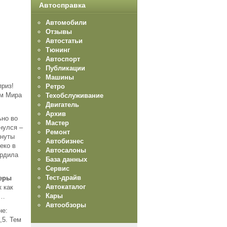
Автосправка
Автомобили
Отзывы
Автостатьи
Тюнинг
Автоспорт
Публикации
Машины
риз!
Ретро
ом Мира
Техобслуживание
Двигатель
Архив
ьно во
Мастер
нулся –
Ремонт
инуты
Автобизнес
еко в
Автосалоны
ердила
База данных
Сервис
Тест-драйв
еры
Автокаталог
 как
Кары
ь…
Автообзоры
не:
,5. Тем