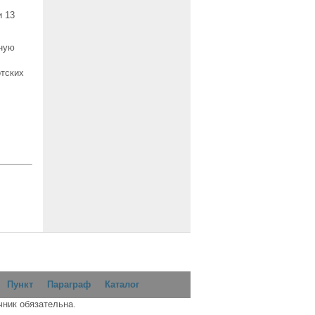
и 13
сную
отских
Пункт
Параграф
Каталог
чник обязательна.