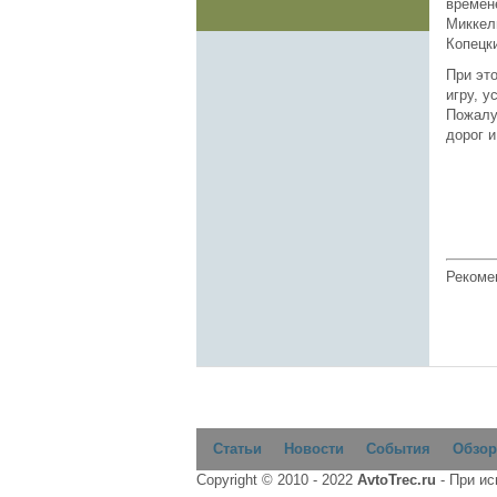
времен
Миккел
Копецк
При эт
игру, 
Пожалу
дорог и
Рекоме
Статьи
Новости
События
Обзор
Copyright © 2010 - 2022
AvtoTrec.ru
- При и