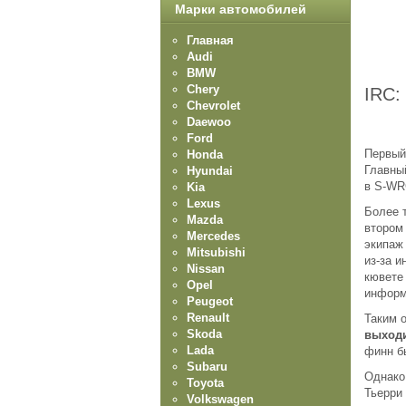
Марки автомобилей
Главная
Audi
BMW
Chery
IRC:
Chevrolet
Daewoo
Ford
Первый
Honda
Главны
Hyundai
в S-WR
Kia
Lexus
Более 
Mazda
втором
Mercedes
экипаж
Mitsubishi
из-за 
Nissan
кювете
Opel
информ
Peugeot
Renault
Таким о
Skoda
выходи
Lada
финн б
Subaru
Однако
Toyota
Тьерри
Volkswagen