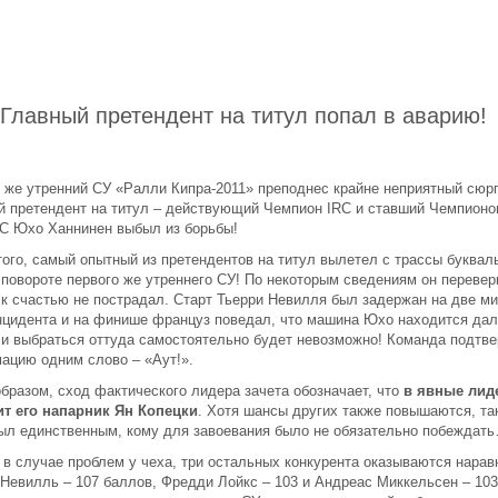
 Главный претендент на титул попал в аварию!
 же утренний СУ «Ралли Кипра-2011» преподнес крайне неприятный сюрп
й претендент на титул – действующий Чемпион IRC и ставший Чемпион
C Юхо Ханнинен выбыл из борьбы!
того, самый опытный из претендентов на титул вылетел с трассы буквал
 повороте первого же утреннего СУ! По некоторым сведениям он перевер
 к счастью не пострадал. Старт Тьерри Невилля был задержан на две м
инцидента и на финише француз поведал, что машина Юхо находится дал
 и выбраться оттуда самостоятельно будет невозможно! Команда подтв
ацию одним слово – «Аут!».
бразом, сход фактического лидера зачета обозначает, что
в явные лид
т его напарник Ян Копецки
. Хотя шансы других также повышаются, так
ыл единственным, кому для завоевания было не обязательно побеждат
 в случае проблем у чеха, три остальных конкурента оказываются нарав
 Невилль – 107 баллов, Фредди Лойкс – 103 и Андреас Миккельсен – 103