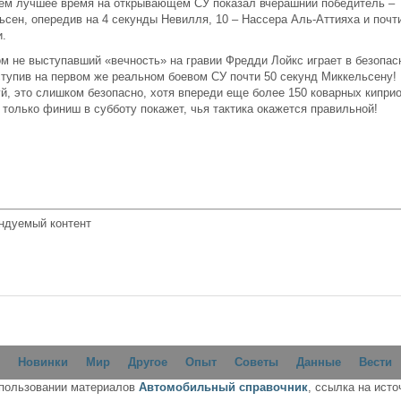
ем лучшее время на открывающем СУ показал вчерашний победитель –
ьсен, опередив на 4 секунды Невилля, 10 – Нассера Аль-Аттияха и почт
и.
ом не выступавший «вечность» на гравии Фредди Лойкс играет в безопа
уступив на первом же реальном боевом СУ почти 50 секунд Миккельсену!
й, это слишком безопасно, хотя впереди еще более 150 коварных кипри
 только финиш в субботу покажет, чья тактика окажется правильной!
ндуемый контент
Новинки
Мир
Другое
Опыт
Советы
Данные
Вести
спользовании материалов
Автомобильный справочник
, ссылка на исто