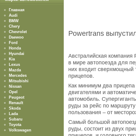
Главная
Audi
BMW
Chery
Chevrolet
Powertrans выпустил
Daewoo
Ford
Honda
Hyundai
Австралийская компания 
Kia
в мире автопоезда для пе
Lexus
них входит сверхмощный 
Mazda
прицепов.
Mercedes
Mitsubishi
Как минимум два прицепа
Nissan
двигателями и автоматиче
Opel
Peugeot
автомобиль. Супергиганты
Renault
руды за рейс по маршруту
Skoda
пользования – от месторо
Lada
Subaru
Самый большой автопоезд
Toyota
руды, состоит из двух пр
Volkswagen
прицепов, и головного тя