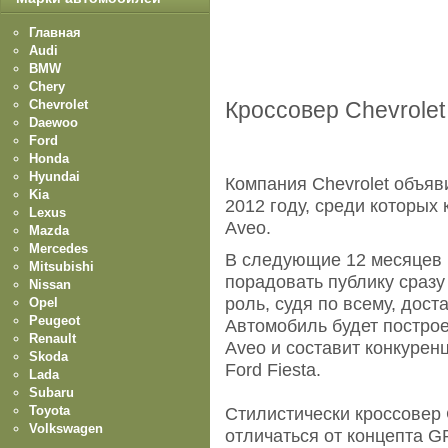
Главная
Audi
BMW
Chery
Chevrolet
Кроссовер Chevrolet 
Daewoo
Ford
Honda
Hyundai
Компания Chevrolet объяв
Kia
2012 году, среди которых 
Lexus
Aveo.
Mazda
Mercedes
В следующие 12 месяцев 
Mitsubishi
порадовать публику сразу
Nissan
роль, судя по всему, дост
Opel
Peugeot
Автомобиль будет постро
Renault
Aveo и составит конкурен
Skoda
Ford Fiesta.
Lada
Subaru
Toyota
Стилистически кроссовер 
Volkswagen
отличаться от концепта G