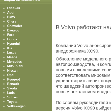
Главная
Audi
BMW
Chery
Chevrolet
В Volvo работают н
Daewoo
Ford
Honda
Hyundai
Компания Volvo анонсиро
Kia
внедорожника XC90.
Lexus
Mazda
Обновление модельного р
Mercedes
автопроизводства, и комп
Mitsubishi
новыми поколениями свои
Nissan
соответствовать мировым
Opel
Peugeot
удовлетворить своих поку
Renault
что шведский автопроизво
Skoda
новым поколением внедо
Lada
Subaru
Toyota
По словам руководителя 
Volkswagen
версия Volvo XC90 выйдет 