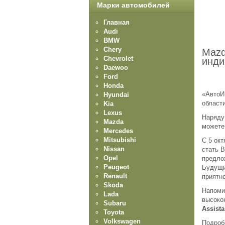
Марки автомобилей
Главная
Audi
BMW
Chery
Mazd
Chevrolet
инди
Daewoo
Ford
Honda
«АвтоИ
Hyundai
област
Kia
Lexus
Наряду
Mazda
можете
Mercedes
Mitsubishi
С 5 окт
Nissan
стать 
Opel
предло
Peugeot
Будущи
Renault
приятн
Skoda
Напоми
Lada
высоко
Subaru
Аssist
Toyota
Volkswagen
Подроб