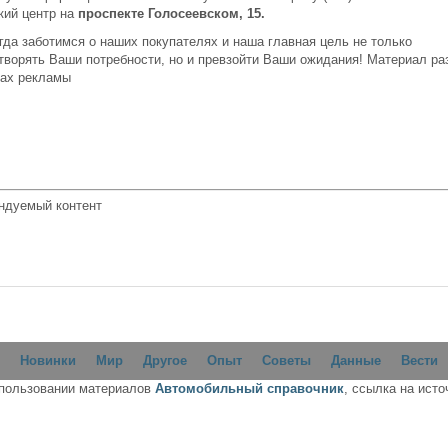
кий центр на
проспекте Голосеевском, 15.
гда заботимся о наших покупателях и наша главная цель не только
творять Ваши потребности, но и превзойти Ваши ожидания! Материал р
вах рекламы
ндуемый контент
Новинки
Мир
Другое
Опыт
Советы
Данные
Вести
спользовании материалов
Автомобильный справочник
, ссылка на исто