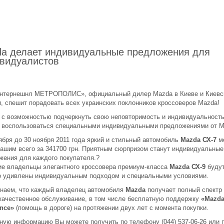
a делает индивидуальные предложения для
видуалистов
нтернешнл МЕТРОПОЛИС», официальный дилер Mazda в Киеве и Киевс
и, спешит порадовать всех украинских поклонников кроссоверов Mazda!
 с возможностью подчеркнуть свою неповторимость и индивидуальность
 воспользоваться специальными индивидуальными предложениями от M
ября до 30 ноября 2011 года яркий и стильный автомобиль
Mazda СХ-7
м
Вашим всего за 341700 грн. Приятным сюрпризом станут индивидуальные
жения для каждого покупателя.?
е владельцы элегантного кроссовера премиум-класса
Mazda СХ-9
буду
о удивлены индивидуальным подходом и специальными условиями.
наем, что каждый владелец автомобиля
Mazda
получает полный спектр 
качественное обслуживание, в том числе бесплатную поддержку
«Mazd
ance»
(помощь в дороге) на протяжении двух лет с момента покупки.
ную информацию Вы можете получить по телефону (044) 537-06-26 или 