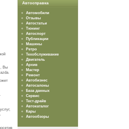
Автосправка
Автомобили
Отзывы
Автостатьи
Тюнинг
Автоспорт
Публикации
Машины
Ретро
кой
Техобслуживание
Двигатель
Архив
, Вы
Мастер
azda.
Ремонт
Автобизнес
ожет
Автосалоны
База данных
Сервис
т
Тест-драйв
Автокаталог
услуг,
Кары
a
Автообзоры
посетив