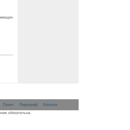
азмещен
Пункт
Параграф
Каталог
чник обязательна.