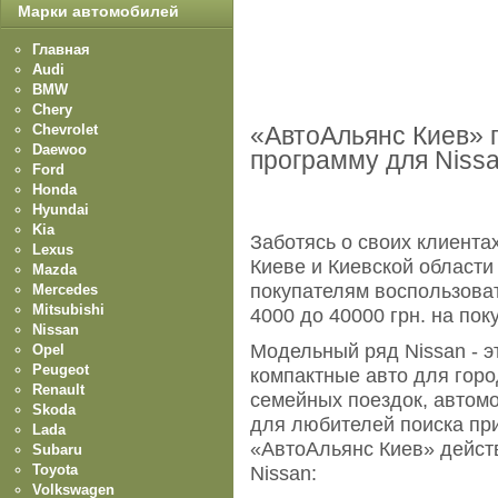
Марки автомобилей
Главная
Audi
BMW
Chery
Chevrolet
«АвтоАльянс Киев» 
Daewoo
программу для Niss
Ford
Honda
Hyundai
Kia
Заботясь о своих клиента
Lexus
Киеве и Киевской области
Mazda
покупателям воспользова
Mercedes
Mitsubishi
4000 до 40000 грн. на пок
Nissan
Модельный ряд Nissan - э
Opel
Peugeot
компактные авто для горо
Renault
семейных поездок, автом
Skoda
для любителей поиска при
Lada
«АвтоАльянс Киев» дейст
Subaru
Toyota
Nissan:
Volkswagen