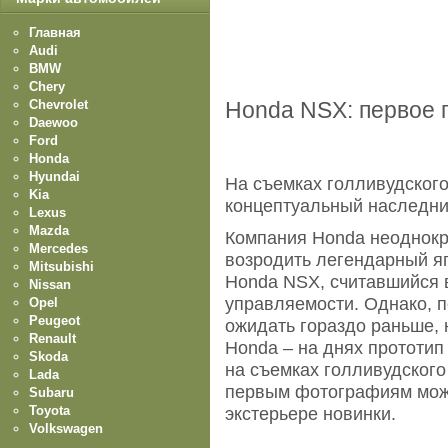
Главная
Audi
BMW
Chery
Chevrolet
Honda NSX: первое 
Daewoo
Ford
Honda
Hyundai
На съемках голливудского
Kia
концептуальный наследни
Lexus
Mazda
Компания Honda неоднокр
Mercedes
возродить легендарный я
Mitsubishi
Honda NSX, считавшийся 
Nissan
управляемости. Однако, п
Opel
Peugeot
ожидать гораздо раньше,
Renault
Honda – на днях прототип
Skoda
на съемках голливудского
Lada
первым фотографиям мож
Subaru
Toyota
экстерьере новинки.
Volkswagen