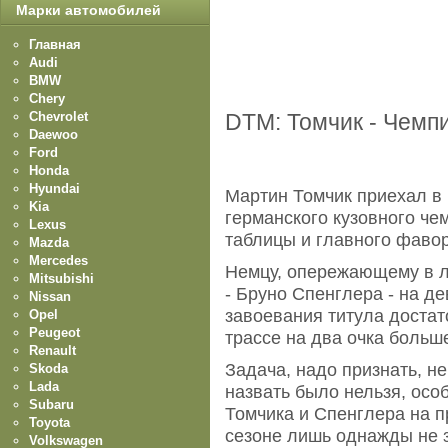
Марки автомобилей
Главная
Audi
BMW
Chery
Chevrolet
DTM: Томчик - Чемпи
Daewoo
Ford
Honda
Hyundai
Мартин Томчик приехал в
Kia
германского кузовного че
Lexus
таблицы и главного фавор
Mazda
Mercedes
Немцу, опережающему в л
Mitsubishi
- Бруно Спенглера - на де
Nissan
завоевания титула достат
Opel
Peugeot
трассе на два очка больше
Renault
Задача, надо признать, н
Skoda
Lada
назвать было нельзя, осо
Subaru
Томчика и Спенглера на п
Toyota
сезоне лишь однажды не з
Volkswagen