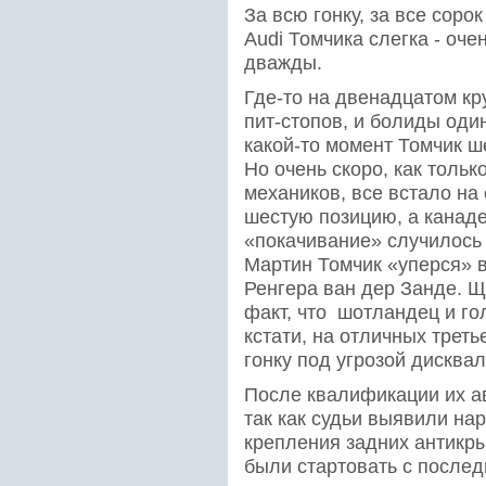
За всю гонку, за все соро
Audi Томчика слегка - оче
дважды.
Где-то на двенадцатом кр
пит-стопов, и болиды один
какой-то момент Томчик ш
Но очень скоро, как толь
механиков, все встало на
шестую позицию, а канаде
«покачивание» случилось 
Мартин Томчик «уперся» в
Ренгера ван дер Занде. Щ
факт, что шотландец и г
кстати, на отличных трет
гонку под угрозой дисква
После квалификации их а
так как судьи выявили на
крепления задних антикры
были стартовать с послед