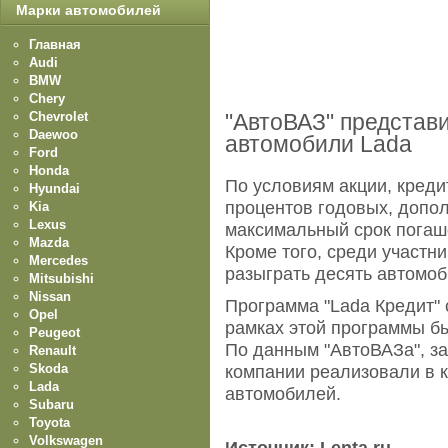
Марки автомобилей
Главная
Audi
BMW
Chery
Chevrolet
"АвтоВАЗ" представи
Daewoo
автомобили Lada
Ford
Honda
По условиям акции, креди
Hyundai
процентов годовых, допол
Kia
Lexus
максимальный срок погаше
Mazda
Кроме того, среди участн
Mercedes
разыграть десять автомоб
Mitsubishi
Nissan
Программа "Lada Кредит" с
Opel
рамках этой программы б
Peugeot
По данным "АвтоВАЗа", з
Renault
Skoda
компании реализовали в к
Lada
автомобилей.
Subaru
Toyota
Volkswagen
Источник: Lenta.ru